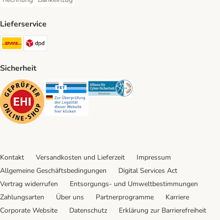
Rechnung Payment Method
Bankeinzug Payment Method
Lieferservice
DHL Shipping Method
DPD Shipping Method
Sicherheit
Security
Security
Security
Kontakt
Versandkosten und Lieferzeit
Impressum
Allgemeine Geschäftsbedingungen
Digital Services Act
Vertrag widerrufen
Entsorgungs- und Umweltbestimmungen
Zahlungsarten
Über uns
Partnerprogramme
Karriere
Corporate Website
Datenschutz
Erklärung zur Barrierefreiheit