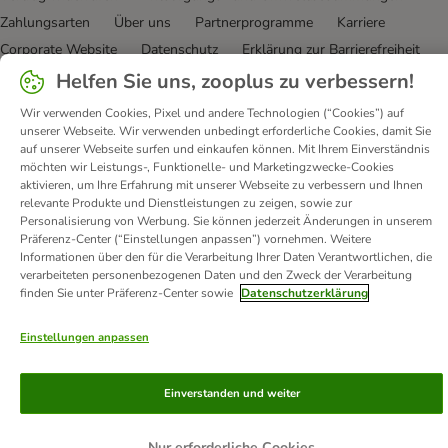
Zahlungsarten
Über uns
Partnerprogramme
Karriere
Corporate Website
Datenschutz
Erklärung zur Barrierefreiheit
Helfen Sie uns, zooplus zu verbessern!
© zooplus SE
2026
Wir verwenden Cookies, Pixel und andere Technologien (“Cookies”) auf
unserer Webseite. Wir verwenden unbedingt erforderliche Cookies, damit Sie
auf unserer Webseite surfen und einkaufen können. Mit Ihrem Einverständnis
möchten wir Leistungs-, Funktionelle- und Marketingzwecke-Cookies
aktivieren, um Ihre Erfahrung mit unserer Webseite zu verbessern und Ihnen
relevante Produkte und Dienstleistungen zu zeigen, sowie zur
Personalisierung von Werbung. Sie können jederzeit Änderungen in unserem
Präferenz-Center (“Einstellungen anpassen”) vornehmen. Weitere
Informationen über den für die Verarbeitung Ihrer Daten Verantwortlichen, die
verarbeiteten personenbezogenen Daten und den Zweck der Verarbeitung
finden Sie unter Präferenz-Center sowie
Datenschutzerklärung
Einstellungen anpassen
Einverstanden und weiter
Nur erforderliche Cookies