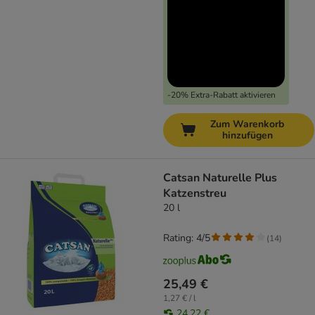
-20% Extra-Rabatt aktivieren
Zum Warenkorb
hinzufügen
Catsan Naturelle Plus
Katzenstreu
20 l
Rating: 4/5
(
14
)
25,49 €
1,27 € / l
24,22 €