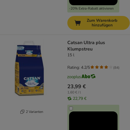
-20% Extra-Rabatt aktivieren
Zum Warenkorb
hinzufügen
Catsan Ultra plus
Klumpstreu
15 l
Rating: 4.2/5
(
84
)
23,99 €
1,60 € / l
22,79 €
2 Varianten