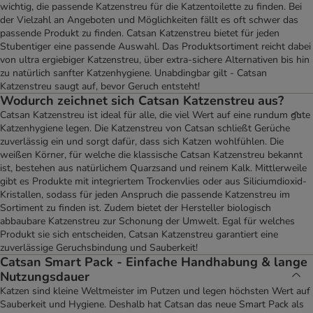
wichtig, die passende Katzenstreu für die Katzentoilette zu finden. Bei
der Vielzahl an Angeboten und Möglichkeiten fällt es oft schwer das
passende Produkt zu finden. Catsan Katzenstreu bietet für jeden
Stubentiger eine passende Auswahl. Das Produktsortiment reicht dabei
von ultra ergiebiger Katzenstreu, über extra-sichere Alternativen bis hin
zu natürlich sanfter Katzenhygiene. Unabdingbar gilt - Catsan
Katzenstreu saugt auf, bevor Geruch entsteht!
Wodurch zeichnet sich Catsan Katzenstreu aus?
Catsan Katzenstreu ist ideal für alle, die viel Wert auf eine rundum gute
Katzenhygiene legen. Die Katzenstreu von Catsan schließt Gerüche
zuverlässig ein und sorgt dafür, dass sich Katzen wohlfühlen. Die
weißen Körner, für welche die klassische Catsan Katzenstreu bekannt
ist, bestehen aus natürlichem Quarzsand und reinem Kalk. Mittlerweile
gibt es Produkte mit integriertem Trockenvlies oder aus Siliciumdioxid-
Kristallen, sodass für jeden Anspruch die passende Katzenstreu im
Sortiment zu finden ist. Zudem bietet der Hersteller biologisch
abbaubare Katzenstreu zur Schonung der Umwelt. Egal für welches
Produkt sie sich entscheiden, Catsan Katzenstreu garantiert eine
zuverlässige Geruchsbindung und Sauberkeit!
Catsan Smart Pack - Einfache Handhabung & lange
Nutzungsdauer
Katzen sind kleine Weltmeister im Putzen und legen höchsten Wert auf
Sauberkeit und Hygiene. Deshalb hat Catsan das neue Smart Pack als