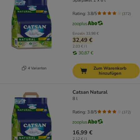
Sparpaket 2 x 8 l
Rating: 3.8/5
(
372
)
Einzeln
33,98 €
32,49 €
2,03 € / l
30,87 €
Zum Warenkorb
4 Varianten
hinzufügen
Catsan Natural
8 l
Rating: 3.8/5
(
372
)
16,99 €
2,12 € / l