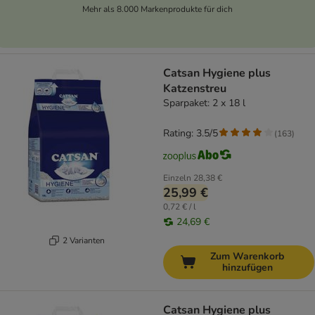
Mehr als 8.000 Markenprodukte für dich
Catsan Hygiene plus
Katzenstreu
Sparpaket: 2 x 18 l
Rating: 3.5/5
(
163
)
Einzeln
28,38 €
25,99 €
0,72 € / l
24,69 €
2 Varianten
Zum Warenkorb
hinzufügen
Catsan Hygiene plus