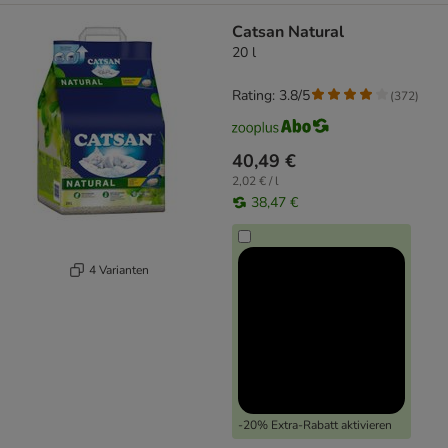
Catsan Natural
20 l
Rating: 3.8/5
(
372
)
40,49 €
2,02 € / l
38,47 €
4 Varianten
-20% Extra-Rabatt aktivieren