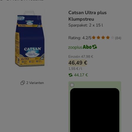
product items have been changed
Catsan Ultra plus
Klumpstreu
Sparpaket: 2 x 15 l
Rating: 4.2/5
(
84
)
Einzeln
47,98 €
46,49 €
1,55 € / l
44,17 €
2 Varianten