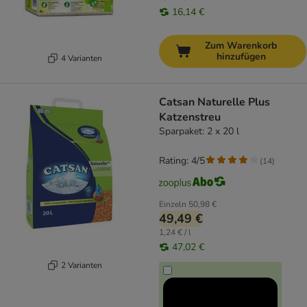
16,14 €
Zum Warenkorb
hinzufügen
4 Varianten
Catsan Naturelle Plus
Katzenstreu
Sparpaket: 2 x 20 l
Rating: 4/5
(
14
)
Einzeln
50,98 €
49,49 €
1,24 € / l
47,02 €
2 Varianten