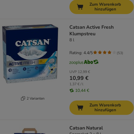
Zum Warenkorb
hinzufügen
Catsan Active Fresh
Klumpstreu
8 l
Rating: 4.4/5
(
53
)
UVP
12,99 €
10,99 €
1,37 € / l
10,44 €
2 Varianten
Zum Warenkorb
hinzufügen
Catsan Natural