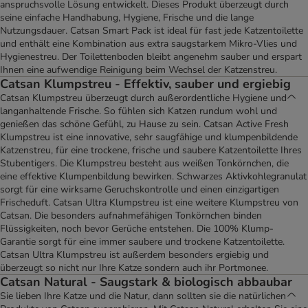
anspruchsvolle Lösung entwickelt. Dieses Produkt überzeugt durch
seine einfache Handhabung, Hygiene, Frische und die lange
Nutzungsdauer. Catsan Smart Pack ist ideal für fast jede Katzentoilette
und enthält eine Kombination aus extra saugstarkem Mikro-Vlies und
Hygienestreu. Der Toilettenboden bleibt angenehm sauber und erspart
Ihnen eine aufwendige Reinigung beim Wechsel der Katzenstreu.
Catsan Klumpstreu - Effektiv, sauber und ergiebig
Catsan Klumpstreu überzeugt durch außerordentliche Hygiene und
langanhaltende Frische. So fühlen sich Katzen rundum wohl und
genießen das schöne Gefühl, zu Hause zu sein. Catsan Active Fresh
Klumpstreu ist eine innovative, sehr saugfähige und klumpenbildende
Katzenstreu, für eine trockene, frische und saubere Katzentoilette Ihres
Stubentigers. Die Klumpstreu besteht aus weißen Tonkörnchen, die
eine effektive Klumpenbildung bewirken. Schwarzes Aktivkohlegranulat
sorgt für eine wirksame Geruchskontrolle und einen einzigartigen
Frischeduft. Catsan Ultra Klumpstreu ist eine weitere Klumpstreu von
Catsan. Die besonders aufnahmefähigen Tonkörnchen binden
Flüssigkeiten, noch bevor Gerüche entstehen. Die 100% Klump-
Garantie sorgt für eine immer saubere und trockene Katzentoilette.
Catsan Ultra Klumpstreu ist außerdem besonders ergiebig und
überzeugt so nicht nur Ihre Katze sondern auch ihr Portmonee.
Catsan Natural - Saugstark & biologisch abbaubar
Sie lieben Ihre Katze und die Natur, dann sollten sie die natürlichen