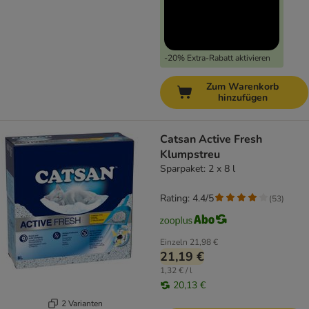
-20% Extra-Rabatt aktivieren
Zum Warenkorb
hinzufügen
Catsan Active Fresh
Klumpstreu
Sparpaket: 2 x 8 l
Rating: 4.4/5
(
53
)
Einzeln
21,98 €
21,19 €
1,32 € / l
20,13 €
2 Varianten