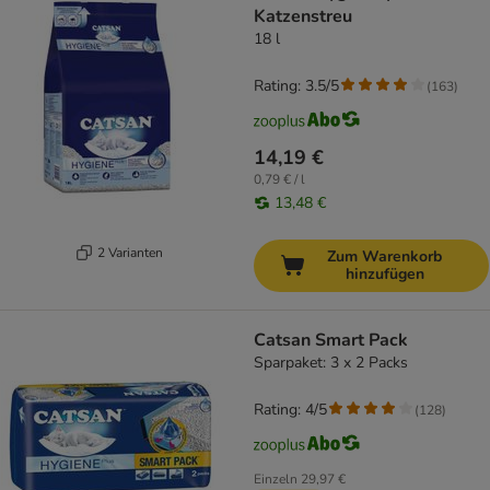
Katzenstreu
18 l
Rating: 3.5/5
(
163
)
14,19 €
0,79 € / l
13,48 €
2 Varianten
Zum Warenkorb
hinzufügen
Catsan Smart Pack
Sparpaket: 3 x 2 Packs
Rating: 4/5
(
128
)
Einzeln
29,97 €