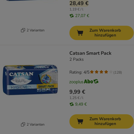
28,49 €
1,19 € / l
27,07 €
Zum Warenkorb
2 Varianten
hinzufügen
Catsan Smart Pack
2 Packs
Rating: 4/5
(
128
)
9,99 €
1,25 € / l
9,49 €
Zum Warenkorb
hinzufügen
2 Varianten