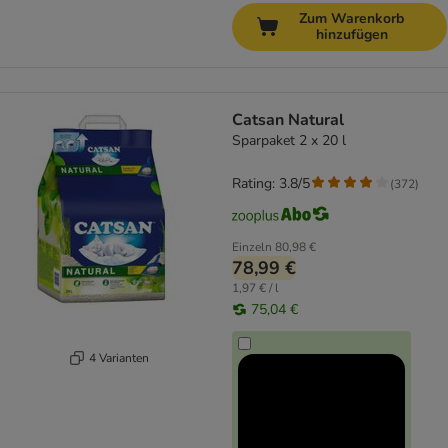
Zum Warenkorb
hinzufügen
Catsan Natural
Sparpaket 2 x 20 l
Rating: 3.8/5
(
372
)
Einzeln
80,98 €
78,99 €
1,97 € / l
75,04 €
4 Varianten