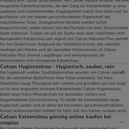
Produkte von Catsan ausprobieren. Mit Catsan Natural erhalten Sie eine
saugstarke Katzenklumpstreu, die den Gang zur Katzentoilette zu einer
sauberen und wohlriechenden Angelegenheit macht. Ihre Katze und Sie
profitieren von der starken geruchsbindenden Eigenschaft der
naturfarbenen Streu. Unangenehme Gerüche werden sofort
eingeschlossen, zudem lassen sich die Klumpen mit einer Streuschaufel
leicht entfernen. Sollten sie auf der Suche nach einer natürlichen nicht
klumpenden Katzenstreu sein, eignet sich Catsan Naturelle Plus perfekt
für Ihre Bedürfnisse. Aufgrund der Weichholz-Körner, des natürlich
niedrigen pH-Wertes und der speziellen Holzessenzen ist Catsan
Naturelle Plus dreimal saugfähiger und wirkungsvoller als
herkömmliche nicht klumpende Katzenstreu.
Catsan Hygienestreu - Hygienisch, sauber, rein
Die hygienisch weißen Qualitätskörnchen wurden von Catsan speziell
für die natürlichen Bedürfnisse Ihrer Katze entwickelt. Die feine
Oberfläche saugt Flüssigkeit sehr schnell und gründlich auf und sorgt
so für eine angenehm trockene Katzentoilette. Catsan Hygienestreu
bietet einen Extra-Mineralschutz für besonders sichere und
langanhaltende Geruchsbindung. So bleibt die Katzentoilette lange
hygienisch sauber und ist daher bei besonders geruchsempfindlichen
Katzen außerordentlich beliebt! So fühlt sich Ihre Katzen rundum wohl.
Catsan Katzenstreu günstig online kaufen bei
zooplus
Bei zooplus finden Sie eine riesige Auswahl an Katzenbedarf und -