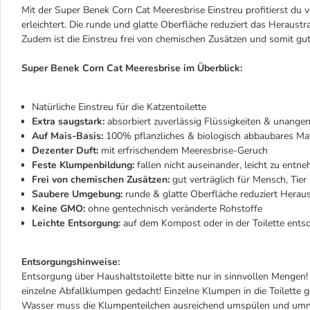
Mit der Super Benek Corn Cat Meeresbrise Einstreu profitierst du 
erleichtert. Die runde und glatte Oberfläche reduziert das Heraust
Zudem ist die Einstreu frei von chemischen Zusätzen und somit gut
Super Benek Corn Cat Meeresbrise im Überblick:
Natürliche Einstreu für die Katzentoilette
Extra saugstark:
absorbiert zuverlässig Flüssigkeiten & unang
Auf Mais-Basis:
100% pflanzliches & biologisch abbaubares Ma
Dezenter Duft:
mit erfrischendem Meeresbrise-Geruch
Feste Klumpenbildung:
fallen nicht auseinander, leicht zu entn
Frei von chemischen Zusätzen:
gut verträglich für Mensch, Tie
Saubere Umgebung:
runde & glatte Oberfläche reduziert Herau
Keine GMO:
ohne gentechnisch veränderte Rohstoffe
Leichte Entsorgung:
auf dem Kompost oder in der Toilette ents
Entsorgungshinweise:
Entsorgung über Haushaltstoilette bitte nur in sinnvollen Mengen! 
einzelne Abfallklumpen gedacht! Einzelne Klumpen in die Toilette 
Wasser muss die Klumpenteilchen ausreichend umspülen und umnet