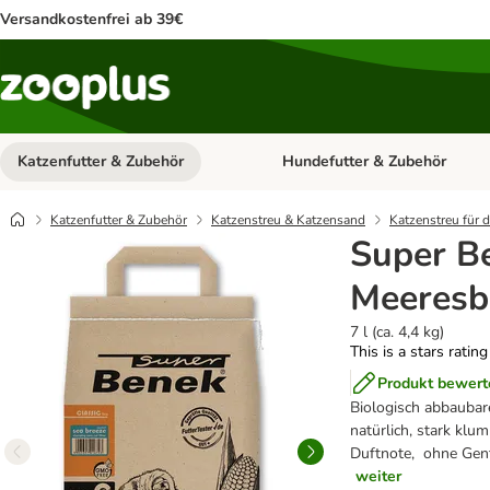
Versandkostenfrei ab 39€
Katzenfutter & Zubehör
Hundefutter & Zubehör
Kategorie-Menü öffnen: Katzenf
Katzenfutter & Zubehör
Katzenstreu & Katzensand
Katzenstreu für d
Super B
Meeresb
7 l (ca. 4,4 kg)
This is a stars ratin
Produkt bewert
Biologisch abbaubar
natürlich, stark kl
Duftnote, ohne Gent
weiter