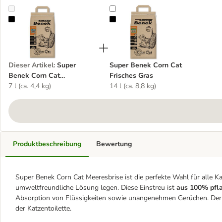
Super Benek Corn Cat Meeresbrise
Super Benek Corn Cat Frisches Gr
Dieser Artikel
:
Super
Super Benek Corn Cat
Benek Corn Cat
Frisches Gras
Meeresbrise
7 l (ca. 4,4 kg)
14 l (ca. 8,8 kg)
Produktbeschreibung
Bewertung
Super Benek Corn Cat Meeresbrise ist die perfekte Wahl für alle Ka
umweltfreundliche Lösung legen. Diese Einstreu ist
aus 100% pfla
Absorption von Flüssigkeiten sowie unangenehmen Gerüchen. De
der Katzentoilette.