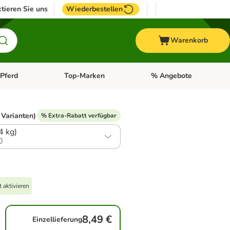
tieren Sie uns
Wiederbestellen
Warenkorb
Pferd
Top-Marken
% Angebote
: Fisch
tegorie-Menü öffnen: Vogel
Kategorie-Menü öffnen: Pferd
Kategorie-Menü öffnen: T
 Varianten)
% Extra-Rabatt verfügbar
,4 kg)
0
 aktivieren
8,49 €
Einzellieferung