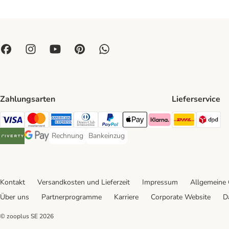
Zahlungsarten
Lieferservice
DHL Ship
DP
Visa Payment Method
Mastercard Payment Method
American Express Payment Method
Diners Club Payment Method
PayPal Payment Method
Apple Pay Payment Method
Klarna Payment Method
Rechnung
Bankeinzug
Rechnung Payment Method
Bankeinzug Payment Method
Riverty Payment Method
Google Pay Payment Method
Kontakt
Versandkosten und Lieferzeit
Impressum
Allgemeine
Über uns
Partnerprogramme
Karriere
Corporate Website
D
© zooplus SE
2026