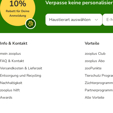
10%
Verpasse keine personalisie
Rabatt für Deine
Anmeldung
Haustierart auswählen
Info & Kontakt
Vorteile
mein zooplus
zooplus Club
FAQ & Kontakt
zooplus Abo
Versandkosten & Lieferzeit
zooPunkte
Entsorgung und Recycling
Tierschutz Progr
Nachhaltigkeit
Züchterprogramm
zooplus hilft
Partnerprogramm
Awards
Alle Vorteile