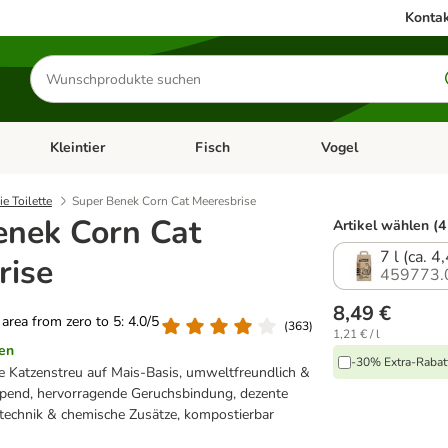
Kontak
Produkte
suchen
Kleintier
Fisch
Vogel
utter & Zubehör
Kategorie-Menü öffnen: Hundefutter & Zubehör
Kategorie-Menü öffnen: Kleintier
Kategorie-Menü öffnen
Ka
ie Toilette
Super Benek Corn Cat Meeresbrise
enek Corn Cat
Artikel wählen (4
7 l (ca. 4
rise
459773.
8,49 €
g area from zero to 5: 4.0/5
(
363
)
1,21 € / l
en
-30% Extra-Rabatt
e Katzenstreu auf Mais-Basis, umweltfreundlich &
umpend, hervorragende Geruchsbindung, dezente
echnik & chemische Zusätze, kompostierbar