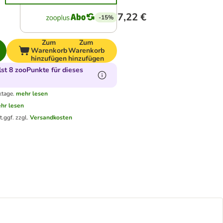
7,22 €
-15%
Zum
Zum
Warenkorb
Warenkorb
hinzufügen
hinzufügen
t 8 zooPunkte für dieses
ktage.
mehr lesen
hr lesen
t.
ggf. zzgl.
Versandkosten