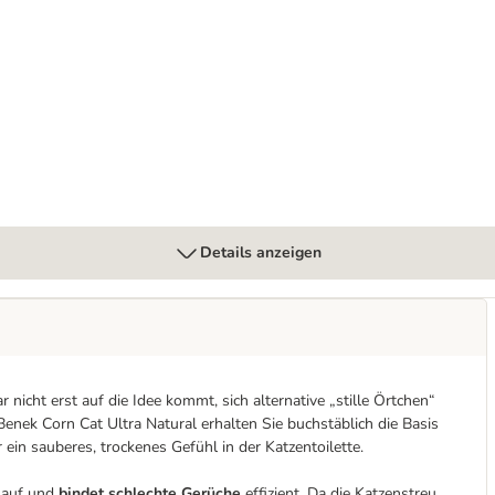
treidefreie Rezeptur
Details anzeigen
nicht erst auf die Idee kommt, sich alternative „stille Örtchen“
enek Corn Cat Ultra Natural erhalten Sie buchstäblich die Basis
 ein sauberes, trockenes Gefühl in der Katzentoilette.
g auf und
bindet schlechte Gerüche
effizient. Da die Katzenstreu