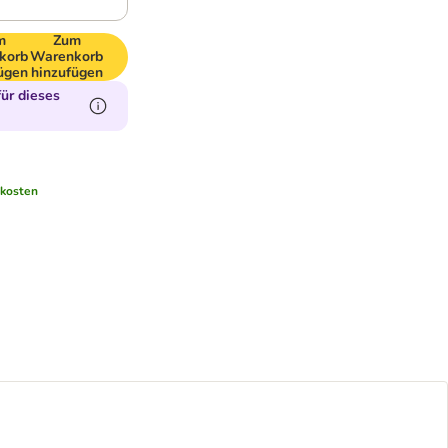
m
Zum
korb
Warenkorb
ügen
hinzufügen
ür dieses
kosten