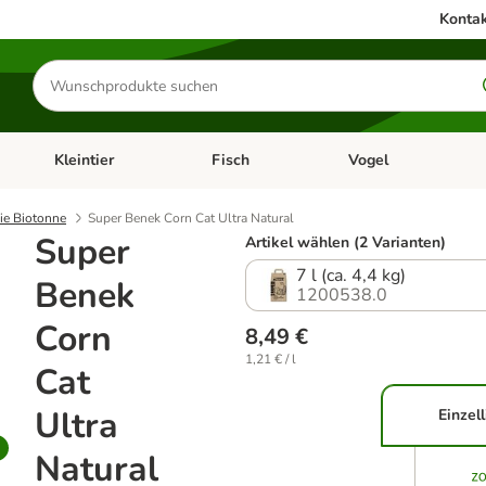
Kontak
Produkte
suchen
Kleintier
Fisch
Vogel
utter & Zubehör
Kategorie-Menü öffnen: Hundefutter & Zubehör
Kategorie-Menü öffnen: Kleintier
Kategorie-Menü öffnen
Ka
die Biotonne
Super Benek Corn Cat Ultra Natural
Super
Artikel wählen (2 Varianten)
7 l (ca. 4,4 kg)
Benek
1200538.0
Corn
8,49 €
1,21 € / l
Cat
Ultra
Einzel
Natural