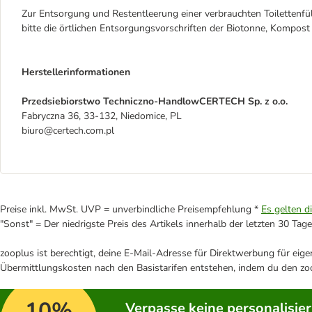
Zur Entsorgung und Restentleerung einer verbrauchten Toilettenfüll
bitte die örtlichen Entsorgungsvorschriften der Biotonne, Kompost
Herstellerinformationen
Przedsiebiorstwo Techniczno-HandlowCERTECH Sp. z o.o.
Fabryczna 36, 33-132, Niedomice, PL
biuro@certech.com.pl
Preise inkl. MwSt. UVP = unverbindliche Preisempfehlung *
Es gelten d
"Sonst" = Der niedrigste Preis des Artikels innerhalb der letzten 30 Tage
zooplus ist berechtigt, deine E-Mail-Adresse für Direktwerbung für eig
Übermittlungskosten nach den Basistarifen entstehen, indem du den zoo
10%
Verpasse keine personalisie