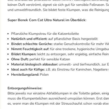
keinen Duft verströmt, eignet sie sich gut für sensible Fellnasen. 
und umweltfreundlich. Sie bildet feste Klumpen, was die Reinigung d
Super Benek Corn Cat Ultra Natural im Überblick:
Pflanzliche Klumpstreu für die Katzentoilette
Natürlich und effizient:
auf pflanzlicher Basis hergestellt
Bindet schlechte Gerüche:
starke Geruchskontrolle für mehr W
Nimmt Feuchtigkeit auf:
für eine trockene, hygienische Umgeb
Bildet Klumpen:
leicht zu entsorgen, sehr ergiebig, einfache Rei
Ohne Duft:
perfekt für sensible Katzen
Material biologisch abbaubar:
umwelt- und tierfreundlich, zur E
Ideal auch für Käfige:
z.B. als Einstreu für Kaninchen, Nagetier
Herstellungsland:
Polen
Entsorgungshinweise:
Bitte jeweils nur einzelne Abfallklumpen in die Toilette geben, ei
muss die Klumpenteilchen ausreichend umspülen können. Erst dana
es, wenn man die Klumpen mit der Streuschaufel schon vorab etwa