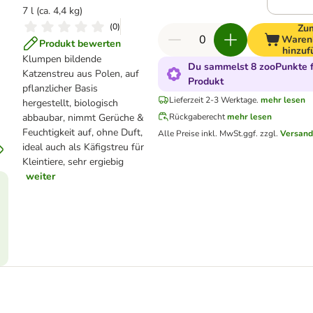
7 l (ca. 4,4 kg)
(
0
)
Zu
Waren
Produkt bewerten
hinzuf
Klumpen bildende
Du sammelst 8 zooPunkte f
Katzenstreu aus Polen, auf
Produkt
pflanzlicher Basis
Lieferzeit 2-3 Werktage.
mehr lesen
hergestellt, biologisch
abbaubar, nimmt Gerüche &
Rückgaberecht
mehr lesen
Feuchtigkeit auf, ohne Duft,
Alle Preise inkl. MwSt.
ggf. zzgl.
Versand
ideal auch als Käfigstreu für
Kleintiere, sehr ergiebig
weiter