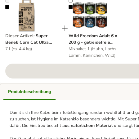
Super Benek Corn Cat Ultra Natural
Wild Freedom Adult 6 x 200 g - ge
Dieser Artikel
:
Super
Wild Freedom Adult 6 x
Benek Corn Cat Ultra
200 g - getreidefreie
Natural
7 l (ca. 4,4 kg)
Rezeptur
Mixpaket 1 (Huhn, Lachs,
Lamm, Kaninchen, Wild)
Produktbeschreibung
Damit sich Ihre Katze beim Toilettengang rundum wohlfühlt und gar 
zu suchen, ist Hygiene im Katzenklo besonders wichtig. Mit Super B
dafür. Die Einstreu besteht
aus natürlichem Material
und sorgt für
Das Granulat auf pflanzlicher Basis nimmt Feuchtigkeit zuverlässi