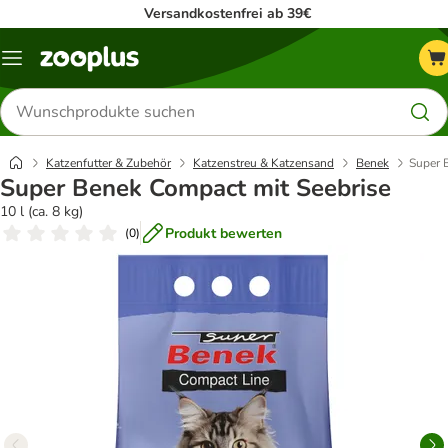
Versandkostenfrei ab 39€
Menü
Produkte
suchen
Katzenfutter & Zubehör
Katzenstreu & Katzensand
Benek
Super 
Super Benek Compact mit Seebrise
10 l (ca. 8 kg)
Produkt bewerten
(
0
)