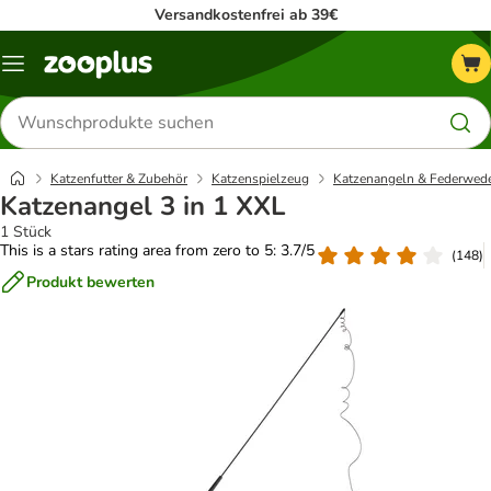
Versandkostenfrei ab 39€
Menü
Produkte
suchen
Katzenfutter & Zubehör
Katzenspielzeug
Katzenangeln & Federwed
Katzenangel 3 in 1 XXL
1 Stück
This is a stars rating area from zero to 5: 3.7/5
(
148
)
Produkt bewerten