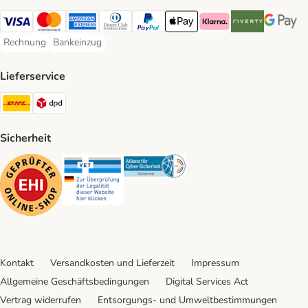
Visa Payment Method
Mastercard Payment Method
American Express Payment Method
Diners Club Payment Method
PayPal Payment Method
Apple Pay Payment Method
Klarna Payment Method
Riverty Payment 
Google P
Rechnung
Bankeinzug
Rechnung Payment Method
Bankeinzug Payment Method
Lieferservice
DHL Shipping Method
DPD Shipping Method
Sicherheit
Security
Security
Security
Kontakt
Versandkosten und Lieferzeit
Impressum
Allgemeine Geschäftsbedingungen
Digital Services Act
Vertrag widerrufen
Entsorgungs- und Umweltbestimmungen