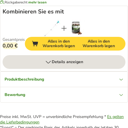
Rückgaberecht
mehr lesen
Kombinieren Sie es mit
Gesamtpreis
Alles in den
Alles in den
0,00 €
Warenkorb legen
Warenkorb legen
Details anzeigen
Produktbeschreibung
Bewertung
Preise inkl. MwSt. UVP = unverbindliche Preisempfehlung *
Es gelten
die Lieferbedingungen
"Sonst" = Der niedrigste Preis des Artikels innerhalb der letzten 30