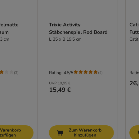
felmatte
Trixie Activity
Cati
baum
Stäbchenspiel Rod Board
Fut
 3 cm
L 35 x B 19,5 cm
Cati
Rating: 4.5/5
Ratin
(
2
)
(
4
)
26,
UVP
19,99 €
15,49 €
Warenkorb
Zum Warenkorb
nzufügen
hinzufügen