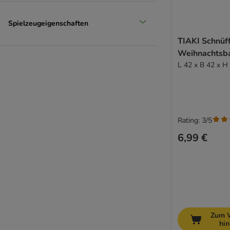
Spielzeugeigenschaften
TIAKI Schnüf
Weihnachts
L 42 x B 42 x H
Rating: 3/5
6,99 €
Zum 
hi