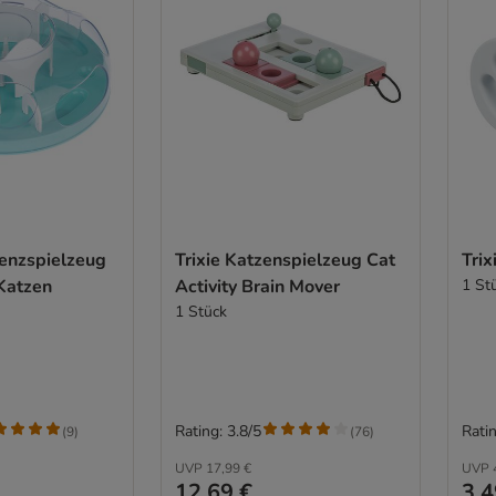
genzspielzeug
Trixie Katzenspielzeug Cat
Trix
Katzen
Activity Brain Mover
1 St
1 Stück
Rating: 3.8/5
Ratin
(
9
)
(
76
)
UVP
17,99 €
UVP
12,69 €
3,4