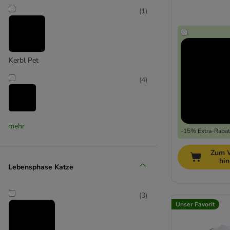
(
1
)
mit Matatabi
Kerbl Pet
(
4
)
Lionto
mehr
-15% Extra-Rabatt
(
1
)
Zum 
hi
Lebensphase Katze
(
3
)
Modern Living
Unser Favorit
(
4
)