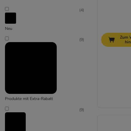
(
4
)
Neu
Zum 
(
9
)
hi
Produkte mit Extra-Rabatt
(
9
)