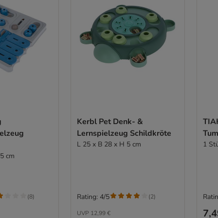
g
Kerbl Pet Denk- &
TIA
ielzeug
Lernspielzeug Schildkröte
Tum
L 25 x B 28 x H 5 cm
1 St
 5 cm
Rating: 4/5
Ratin
(
8
)
(
2
)
7,4
UVP
12,99 €