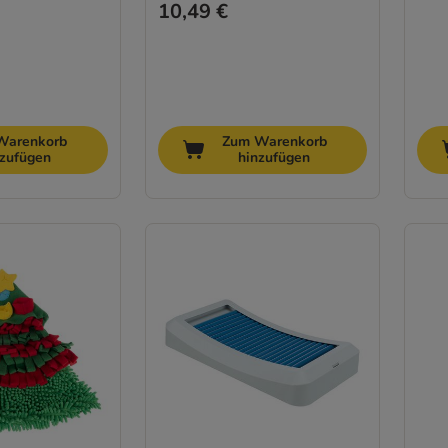
10,49 €
Warenkorb
Zum Warenkorb
nzufügen
hinzufügen