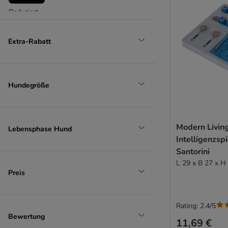
Reduziert
(
2
)
Extra-Rabatt
Hundegröße
Unser Favorit
Modern Livin
Lebensphase Hund
Intelligenzsp
Santorini
L 29 x B 27 x H
Preis
Rating: 2.4/5
Bewertung
11,69 €