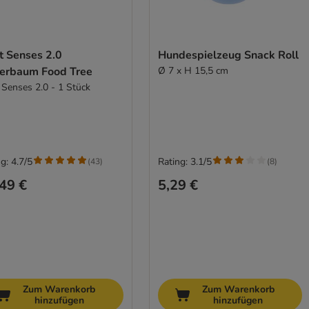
t Senses 2.0
Hundespielzeug Snack Roll
terbaum Food Tree
Ø 7 x H 15,5 cm
t Senses 2.0 - 1 Stück
g: 4.7/5
Rating: 3.1/5
(
43
)
(
8
)
49 €
5,29 €
Zum Warenkorb
Zum Warenkorb
hinzufügen
hinzufügen