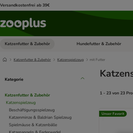
Versandkostenfrei ab 39€
Katzenfutter & Zubehör
Hundefutter & Zubehör
Kategorie-Menü öffnen: Katzenf
Katzenfutter & Zubehör
Katzenspielzeug
mit Futter
Katzens
Kategorie
1 - 23 von 23 Pr
Katzenfutter & Zubehör
Katzenspielzeug
product items ha
Beschäftigungsspielzeug
Unser Favorit
Katzenminze & Baldrian Spielzeug
Spielmäuse & Katzenbälle
Katzenangeln & Federwedel