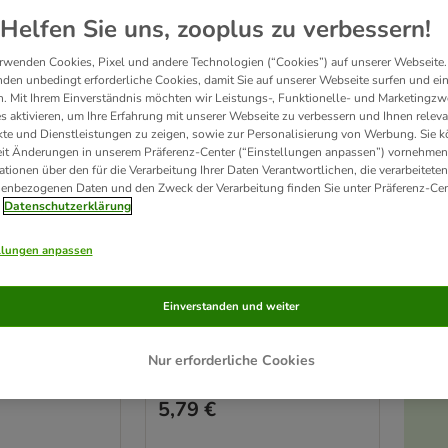
Helfen Sie uns, zooplus zu verbessern!
rwenden Cookies, Pixel und andere Technologien (“Cookies”) auf unserer Webseite.
den unbedingt erforderliche Cookies, damit Sie auf unserer Webseite surfen und ei
. Mit Ihrem Einverständnis möchten wir Leistungs-, Funktionelle- und Marketingzw
s aktivieren, um Ihre Erfahrung mit unserer Webseite zu verbessern und Ihnen relev
te und Dienstleistungen zu zeigen, sowie zur Personalisierung von Werbung. Sie 
eit Änderungen in unserem Präferenz-Center (“Einstellungen anpassen”) vornehmen
ationen über den für die Verarbeitung Ihrer Daten Verantwortlichen, die verarbeiteten
enbezogenen Daten und den Zweck der Verarbeitung finden Sie unter Präferenz-Cen
Datenschutzerklärung
eug Slo-Mo
TIAKI Intelligenzspielzeug
Snack-Jäger
llungen anpassen
1 Stück
Einverstanden und weiter
Nur erforderliche Cookies
Rating: 3.3/5
(
49
)
(
40
)
5,79 €