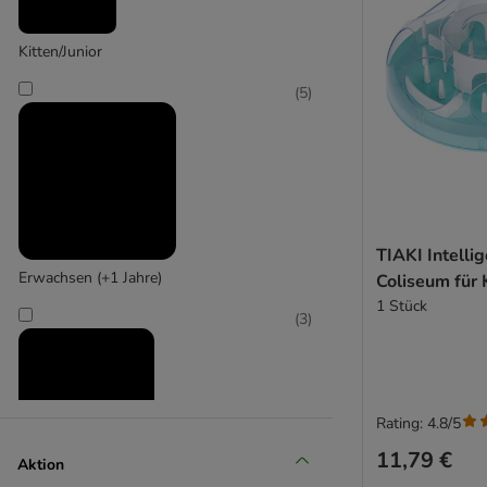
Kitten/Junior
TIAKI
(
5
)
TIAKI Intelli
Erwachsen (+1 Jahre)
Coliseum für 
1 Stück
(
3
)
Rating: 4.8/5
11,79 €
Aktion
Senior (+10 Jahre)