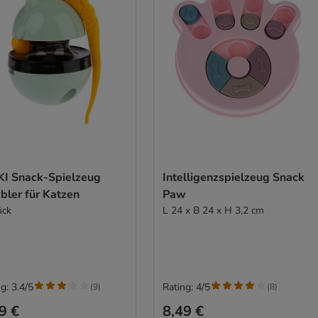
KI Snack-Spielzeug
Intelligenzspielzeug Snack
bler für Katzen
Paw
ück
L 24 x B 24 x H 3,2 cm
g: 3.4/5
Rating: 4/5
(
9
)
(
8
)
9 €
8,49 €