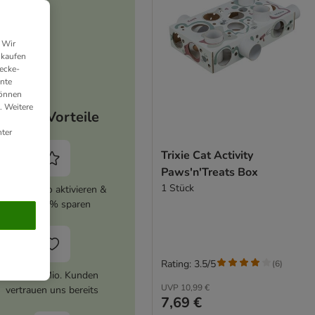
 Wir
nkaufen
ecke-
ante
können
. Weitere
Deine Vorteile
ter
Trixie Cat Activity
Paws'n'Treats Box
1 Stück
zooplus Abo aktivieren &
immer 5% sparen
Rating: 3.5/5
(
6
)
Über 10 Mio. Kunden
UVP
10,99 €
vertrauen uns bereits
7,69 €