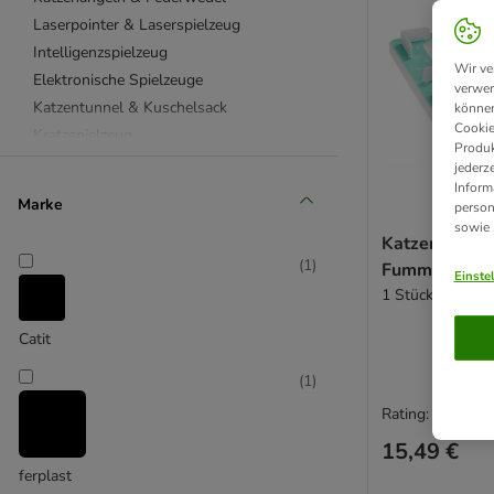
Laserpointer & Laserspielzeug
Intelligenzspielzeug
Wir ve
Elektronische Spielzeuge
verwen
Katzentunnel & Kuschelsack
können
Cookie
Kratzspielzeug
Produk
Aumüller Katzenspielzeug
jederz
Inform
Beetzees Katzenspielzeug
Marke
person
CATIT Katzenspielzeug
sowie
Katzenspielz
Designed by Lotte
(
1
)
Fummelbrett
KONG Katzenspielzeug
Einste
1 Stück
Modern Living Katzenspielzeug
TIAKI Katzenspielzeug
Catit
TRIXIE Katzenspielzeug
(
1
)
mit Futter
Kuscheltiere für Katzen
Rating: 4.7/5
Katzenlaufrad
15,49 €
Katzenpools
ferplast
Spielmäuse