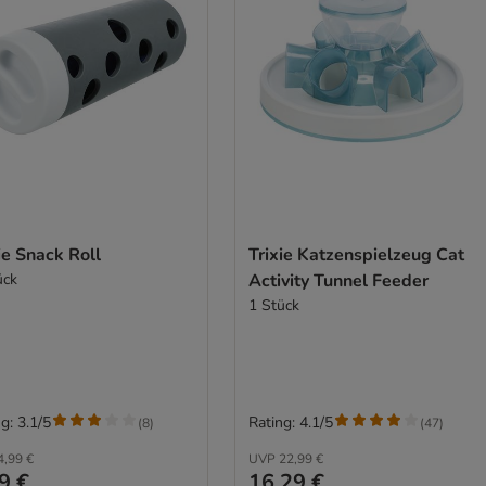
ie Snack Roll
Trixie Katzenspielzeug Cat
ück
Activity Tunnel Feeder
1 Stück
g: 3.1/5
Rating: 4.1/5
(
8
)
(
47
)
4,99 €
UVP
22,99 €
9 €
16,29 €