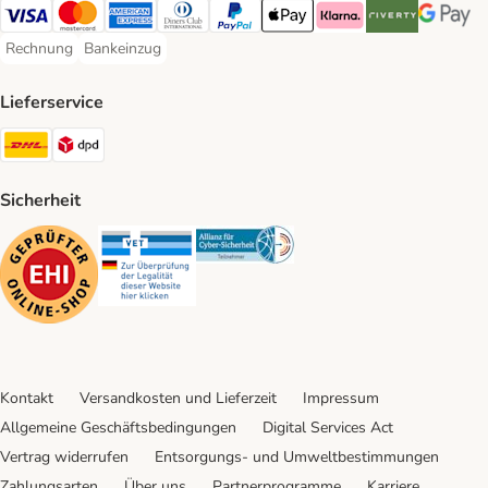
Visa Payment Method
Mastercard Payment Method
American Express Payment Method
Diners Club Payment Method
PayPal Payment Method
Apple Pay Payment Method
Klarna Payment Method
Riverty Payment 
Google P
Rechnung
Bankeinzug
Rechnung Payment Method
Bankeinzug Payment Method
Lieferservice
DHL Shipping Method
DPD Shipping Method
Sicherheit
Security
Security
Security
Kontakt
Versandkosten und Lieferzeit
Impressum
Allgemeine Geschäftsbedingungen
Digital Services Act
Vertrag widerrufen
Entsorgungs- und Umweltbestimmungen
Zahlungsarten
Über uns
Partnerprogramme
Karriere