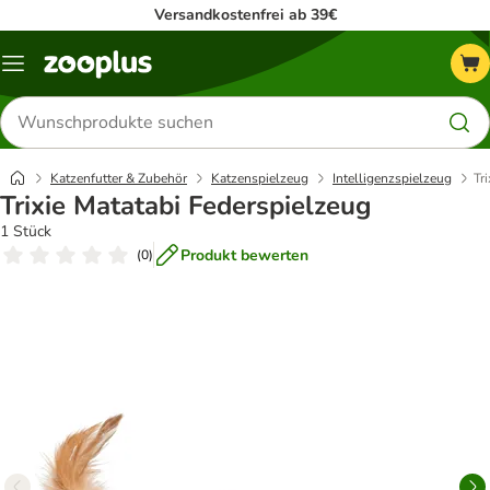
Versandkostenfrei ab 39€
Menü
Produkte
suchen
Katzenfutter & Zubehör
Katzenspielzeug
Intelligenzspielzeug
Tr
Trixie Matatabi Federspielzeug
1 Stück
Produkt bewerten
(
0
)