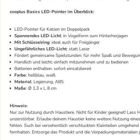
zooplus Basics LED-Pointer im Überblick:
LED-Pointer für Katzen im Doppelpack
Spannendes LED-Licht
: in Vogelform zum Hinterherjagen
Mit Schlüsselring
: ideal auch für Freigänger
Ungefährliches LED-Licht
: statt Laser
Fördert gemeinsame Spielstunden: für mehr Spaß und Bewegu
Handlich und leicht: einfach mitzunehmen und zu bedienen
Batterien enthalten: sofort einsatzbereit
Farbe
: hellblau, weiß
Material
: Legierung, ABS
Maße
: Ø 1,3 x L 8 cm
Hinweis:
Nur zur Nutzung durch Haustiere. Nicht für Kinder geeignet! Lass H
unzerstörbar. Erlaube deinem Haustier keine weitere Nutzung eines
fehlen. Such bei versehentlich verschluckten Kleinteilen umgehen
fernhalten. Entsorge das Produkt und die Verpackungsmaterialie