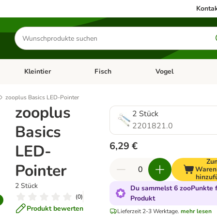
Kontak
Produkte
suchen
Kleintier
Fisch
Vogel
utter & Zubehör
Kategorie-Menü öffnen: Hundefutter & Zubehör
Kategorie-Menü öffnen: Kleintier
Kategorie-Menü öffnen
Ka
zooplus Basics LED-Pointer
zooplus
2 Stück
2201821.0
Basics
6,29 €
LED-
Zu
Pointer
Waren
hinzuf
2 Stück
Du sammelst 6 zooPunkte f
(
0
)
Produkt
Produkt bewerten
Lieferzeit 2-3 Werktage.
mehr lesen