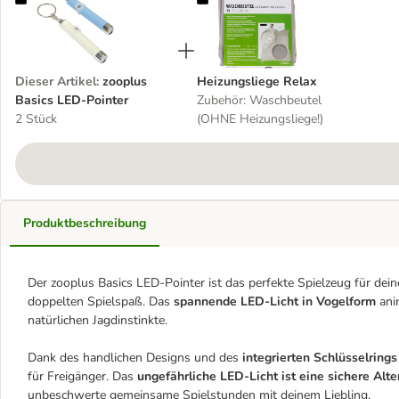
Dieser Artikel
:
zooplus
Heizungsliege Relax
Basics LED-Pointer
Zubehör: Waschbeutel
2 Stück
(OHNE Heizungsliege!)
Produktbeschreibung
Der zooplus Basics LED-Pointer ist das perfekte Spielzeug für dein
doppelten Spielspaß. Das
spannende LED-Licht in Vogelform
anim
natürlichen Jagdinstinkte.
Dank des handlichen Designs und des
integrierten Schlüsselrings
für Freigänger. Das
ungefährliche LED-Licht ist eine sichere Alt
unbeschwerte gemeinsame Spielstunden mit deinem Liebling.