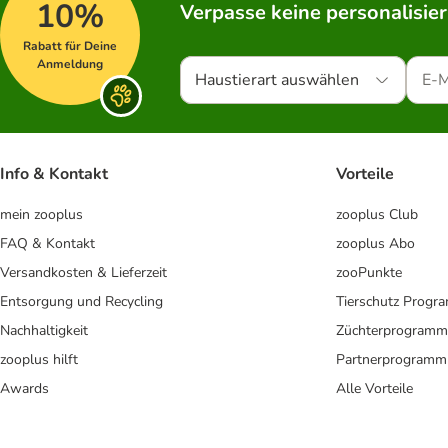
10%
Verpasse keine personalisie
Rabatt für Deine
Anmeldung
Haustierart auswählen
Info & Kontakt
Vorteile
mein zooplus
zooplus Club
FAQ & Kontakt
zooplus Abo
Versandkosten & Lieferzeit
zooPunkte
Entsorgung und Recycling
Tierschutz Progr
Nachhaltigkeit
Züchterprogramm
zooplus hilft
Partnerprogramm
Awards
Alle Vorteile