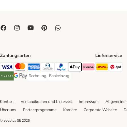
Zahlungsarten
Lieferservice
DHL Ship
DP
Visa Payment Method
Mastercard Payment Method
American Express Payment Method
Diners Club Payment Method
PayPal Payment Method
Apple Pay Payment Method
Klarna Payment Method
Rechnung
Bankeinzug
Rechnung Payment Method
Bankeinzug Payment Method
Riverty Payment Method
Google Pay Payment Method
Kontakt
Versandkosten und Lieferzeit
Impressum
Allgemeine
Über uns
Partnerprogramme
Karriere
Corporate Website
D
© zooplus SE
2026