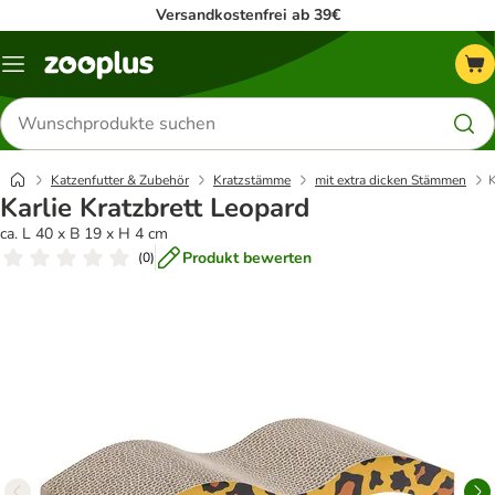
Versandkostenfrei ab 39€
Menü
Produkte
suchen
Katzenfutter & Zubehör
Kratzstämme
mit extra dicken Stämmen
K
Karlie Kratzbrett Leopard
ca. L 40 x B 19 x H 4 cm
Produkt bewerten
(
0
)