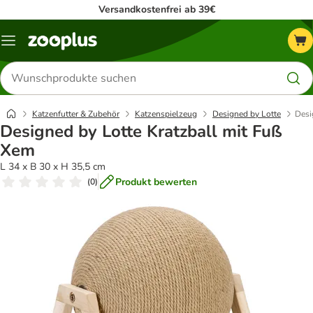
Versandkostenfrei ab 39€
Menü
Produkte
suchen
Katzenfutter & Zubehör
Katzenspielzeug
Designed by Lotte
Desi
Designed by Lotte Kratzball mit Fuß
Xem
L 34 x B 30 x H 35,5 cm
Produkt bewerten
(
0
)