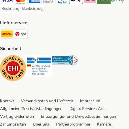
Visa Payment Method
Mastercard Payment Method
American Express Payment Method
Diners Club Payment Method
PayPal Payment Method
Apple Pay Payment Method
Klarna Payment Method
Riverty Payment 
Google P
Rechnung
Bankeinzug
Rechnung Payment Method
Bankeinzug Payment Method
Lieferservice
DHL Shipping Method
DPD Shipping Method
Sicherheit
Security
Security
Security
Kontakt
Versandkosten und Lieferzeit
Impressum
Allgemeine Geschäftsbedingungen
Digital Services Act
Vertrag widerrufen
Entsorgungs- und Umweltbestimmungen
Zahlungsarten
Über uns
Partnerprogramme
Karriere