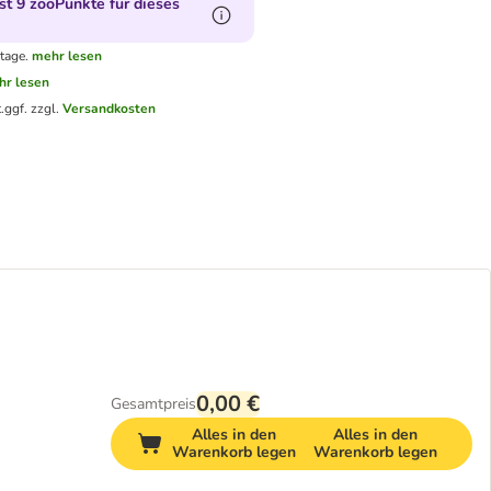
t 9 zooPunkte für dieses
tage.
mehr lesen
hr lesen
.
ggf. zzgl.
Versandkosten
0,00 €
Gesamtpreis
Alles in den
Alles in den
Warenkorb legen
Warenkorb legen