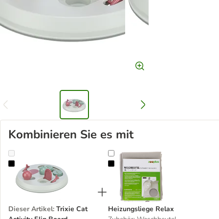
Kombinieren Sie es mit
Trixie Cat Activity Flip Board
Heizungsliege Relax
Dieser Artikel
:
Trixie Cat
Heizungsliege Relax