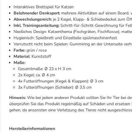
Interaktives Brettspiel für Katzen
Belohnender Denksport:
mehrere Aktivitäten auf einem Board, v
Abwechslungsreich:
je 2 Kegel, Klapp- & Schiebedeckel zum Öf
Inkl. Trainingsanleitung:
Schritt-für-Schritt-Gewöhnung für Fell
Niedliches Design: Katzenthema (Fischgräten, Fischflosse), mat
Hygienisch: Spielbrett und Einzelteile spülmaschinenfest
Verrutscht nicht beim Spielen: Gummiring an der Unterseite ver
Farbe:
grün / rosa
Material
: Kunststoff
Maße:
Gesamtmaße: Ø 23 x H 3 cm
2x Kegel: ca. Ø 4 cm
4x Futteröffnungen (Kegel & Klappen): Ø 3 cm
3x Futteröffnungen (Schieber): Ø 3,5 cm
Hinweis:
Wie bei jedem anderen Produkt sollten Sie Ihr Tier bei de
überprüfen Sie das Produkt regelmäßig auf Schäden und ersetzen S
gehen, da ansonsten eine Verletzung des Tieres nicht ausgeschlos
Herstellerinformationen