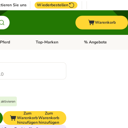
tieren Sie uns
Wiederbestellen
Warenkorb
Pferd
Top-Marken
% Angebote
: Fisch
tegorie-Menü öffnen: Vogel
Kategorie-Menü öffnen: Pferd
Kategorie-Menü öffnen: T
.0
aktivieren
Zum
Zum
Warenkorb
Warenkorb
hinzufügen
hinzufügen