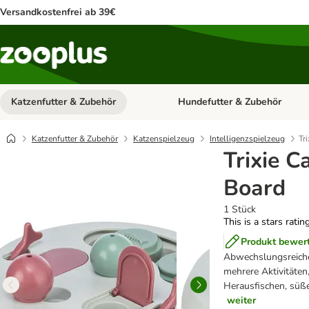
Versandkostenfrei ab 39€
Katzenfutter & Zubehör
Hundefutter & Zubehör
Kategorie-Menü öffnen: Katzenf
Katzenfutter & Zubehör
Katzenspielzeug
Intelligenzspielzeug
Tr
Trixie Ca
Board
1 Stück
This is a stars ratin
Produkt bewer
Abwechslungsreiches
mehrere Aktivitäten
Herausfischen, süße
weiter