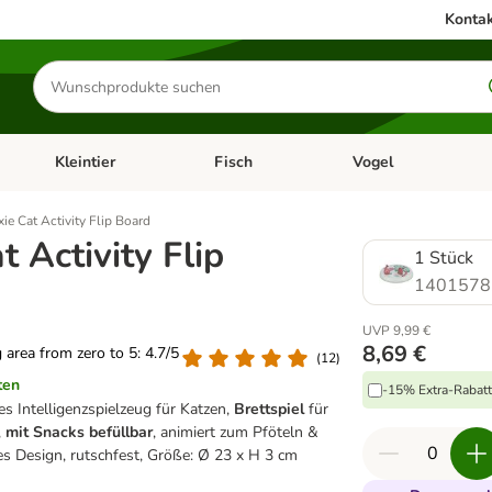
Kontak
Produkte
suchen
Kleintier
Fisch
Vogel
utter & Zubehör
Kategorie-Menü öffnen: Hundefutter & Zubehör
Kategorie-Menü öffnen: Kleintier
Kategorie-Menü öffnen
Ka
ixie Cat Activity Flip Board
t Activity Flip
1 Stück
1401578
UVP 9,99 €
8,69 €
g area from zero to 5: 4.7/5
(
12
)
ten
-15% Extra-Rabatt 
 Intelligenzspielzeug für Katzen,
Brettspiel
für
,
mit Snacks befüllbar
, animiert zum Pföteln &
s Design, rutschfest, Größe: Ø 23 x H 3 cm