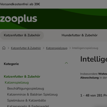
Versandkostenfrei ab 39€
Katzenfutter & Zubehör
Hundefutter & Zubehör
Kategorie-Menü öffnen: Katzenf
Katzenfutter & Zubehör
Katzenspielzeug
Intelligenzspielzeug
Intelli
Kategorie
Insbesondere 
Wohnu
Katzenfutter & Zubehör
Abwechslung 
in den
Katzenspielzeug
Beschäftigungsspielzeug
Katzenminze & Baldrian Spielzeug
1 - 48 von 281 P
Spielmäuse & Katzenbälle
Katzenangeln & Federwedel
product items ha