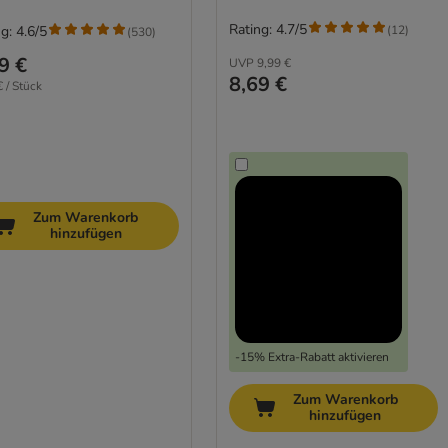
Rating: 4.7/5
(
12
)
g: 4.6/5
(
530
)
9 €
UVP
9,99 €
8,69 €
€ / Stück
Zum Warenkorb
hinzufügen
-15% Extra-Rabatt aktivieren
Zum Warenkorb
hinzufügen