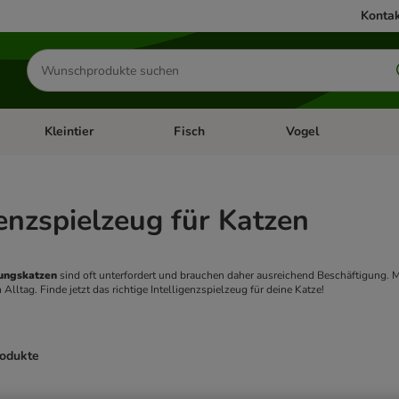
Kontak
Produkte
suchen
Kleintier
Fisch
Vogel
utter & Zubehör
Kategorie-Menü öffnen: Hundefutter & Zubehör
Kategorie-Menü öffnen: Kleintier
Kategorie-Menü öffnen
Ka
genzspielzeug für Katzen
ngskatzen 
sind oft unterfordert und brauchen daher ausreichend Beschäftigung. M
 Alltag. Finde jetzt das richtige Intelligenzspielzeug für deine Katze!
rodukte
ve been changed