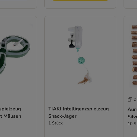
2 
spielzeug
TIAKI Intelligenzspielzeug
Aum
it Mäusen
Snack-Jäger
Silv
1 Stück
10 S