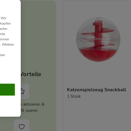
 Wir
nkaufen
ecke-
ante
können
. Weitere
ter
Deine Vorteile
Katzenspielzeug Snackball
1 Stück
zooplus Abo aktivieren &
immer 5% sparen