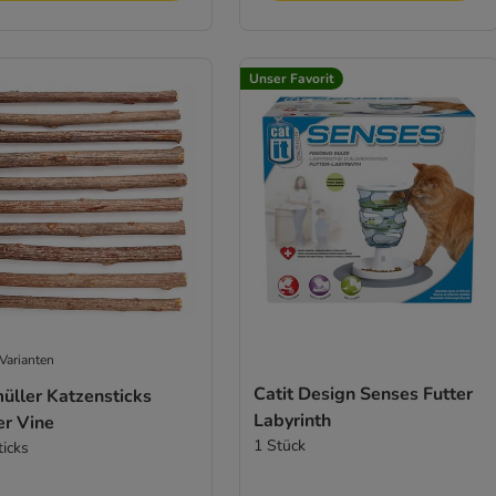
Unser Favorit
Varianten
Catit Design Senses Futter
üller Katzensticks
Labyrinth
er Vine
1 Stück
ticks