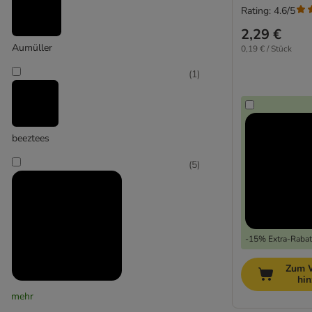
Rating: 4.6/5
mit Matatabi
2,29 €
Aumüller
0,19 € / Stück
(
1
)
beeztees
(
5
)
-15% Extra-Rabatt
Zum 
hi
Canadian Cat Company
mehr