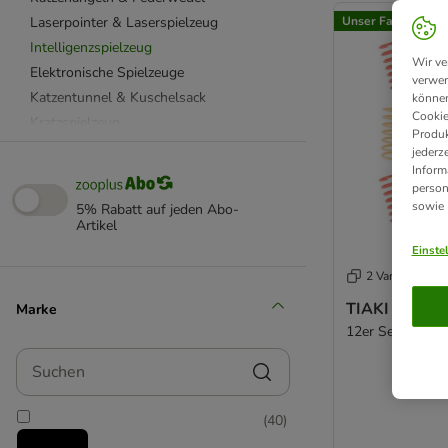
Laserpointer & Laserspielzeug
Unser Favorit
Intelligenzspielzeug
Wir ve
Elektronische Spielzeuge
verwen
Katzentunnel & Kuschelsack
können
Cookie
Kratzspielzeug
Produk
Aumüller Katzenspielzeug
jederz
Inform
Beetzees Katzenspielzeug
person
CATIT Katzenspielzeug
sowie
5% Rabatt auf jeden Abo-
Designed by Lotte
Artikel
KONG Katzenspielzeug
Einste
Modern Living Katzenspielzeug
2 Varianten
TIAKI Katzenspielzeug
TIAKI Spirale
Marke
TRIXIE Katzenspielzeug
12er Set
Kuscheltiere für Katzen
Suchen
Katzenlaufrad
Katzenpools
(
40
)
mit Futter
Spielmäuse