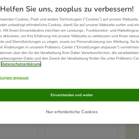
Helfen Sie uns, zooplus zu verbessern!
rwenden Cookies, Pixel und andere Technologien (“Cookies”) auf unserer Webseite.
den unbedingt erforderliche Cookies, damit Sie auf unserer Webseite surfen und ei
. Mit Ihrem Einverständnis möchten wir Leistungs-, Funktionelle- und Marketingzw
s aktivieren, um Ihre Erfahrung mit unserer Webseite zu verbessern und Ihnen relev
te und Dienstleistungen zu zeigen, sowie zur Personalisierung von Werbung. Sie 
eit Änderungen in unserem Präferenz-Center (“Einstellungen anpassen”) vornehmen
ationen über den für die Verarbeitung Ihrer Daten Verantwortlichen, die verarbeiteten
enbezogenen Daten und den Zweck der Verarbeitung finden Sie unter Präferenz-Cen
Datenschutzerklärung
llungen anpassen
Trixie Matatabi-Stick mit
n-Set
Einverstanden und weiter
Fransen
1 Stück
Nur erforderliche Cookies