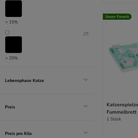
Unser Favorit
> 15%
(
7
)
> 25%
(
6
)
Lebensphase Katze
> 35%
Katzenspielz
(
4
)
Preis
Fummelbrett
1 Stück
> 50%
Preis pro Kilo