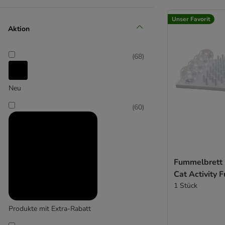
(
11
)
Unser Favorit
Aktion
Catit
(
68
)
(
1
)
Neu
Croci
(
60
)
(
4
)
Fummelbrett K
Cat Activity 
1 Stück
Designed by Lotte
Produkte mit Extra-Rabatt