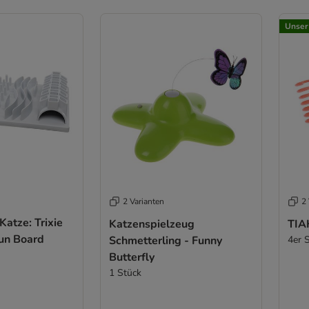
Unser
2 Varianten
2 
atze: Trixie
Katzenspielzeug
TIA
Fun Board
Schmetterling - Funny
4er 
Butterfly
1 Stück