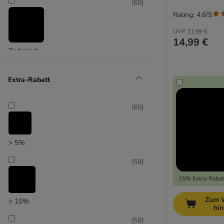
(
60
)
Rating: 4.6/5
UVP
21,99 €
14,99 €
Reduziert
(
17
)
Extra-Rabatt
(
60
)
Unser Favorit
> 5%
(
59
)
-15% Extra-Rabatt
Zum 
> 10%
hi
(
58
)