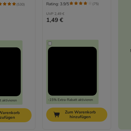
Rating: 3.9/5
(
75
)
(
530
)
UVP
2,49 €
1,49 €
-15% Extra-Rabatt aktivieren
 aktivieren
Zum Warenkorb
Warenkorb
hinzufügen
nzufügen