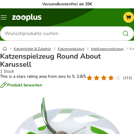
Versandkostenfrei ab 39€
Menü
Produkte
suchen
Katzenfutter & Zubehör
Katzenspielzeug
Intelligenzspielzeug
Ka
Katzenspielzeug Round About
Karussell
1 Stück
This is a stars rating area from zero to 5: 3.8/5
(
111
)
Produkt bewerten