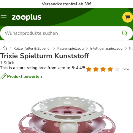
Versandkostenfrei ab 39€
Menü
Produkte
suchen
Katzenfutter & Zubehör
Katzenspielzeug
Intelligenzspielzeug
Tr
Trixie Spielturm Kunststoff
1 Stück
This is a stars rating area from zero to 5: 4.4/5
(
95
)
Produkt bewerten