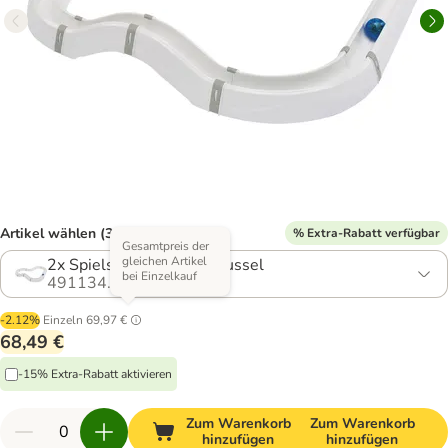
Artikel wählen (3 Varianten)
% Extra-Rabatt verfügbar
Gesamtpreis der
gleichen Artikel
2x Spielschiene + 1x Karussel
bei Einzelkauf
491134.0
-2.12%
Einzeln
69,97 €
68,49 €
-15% Extra-Rabatt aktivieren
Zum Warenkorb
Zum Warenkorb
hinzufügen
hinzufügen