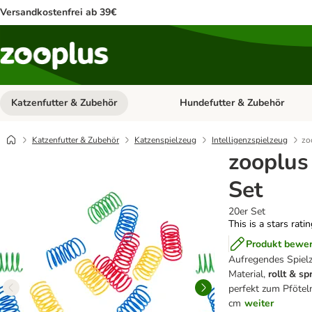
Versandkostenfrei ab 39€
Katzenfutter & Zubehör
Hundefutter & Zubehör
Kategorie-Menü öffnen: Katzenf
Katzenfutter & Zubehör
Katzenspielzeug
Intelligenzspielzeug
zo
zooplus
Set
20er Set
This is a stars rati
Produkt bewe
Aufregendes Spielz
Material,
rollt & s
perfekt zum Pföteln
cm
weiter