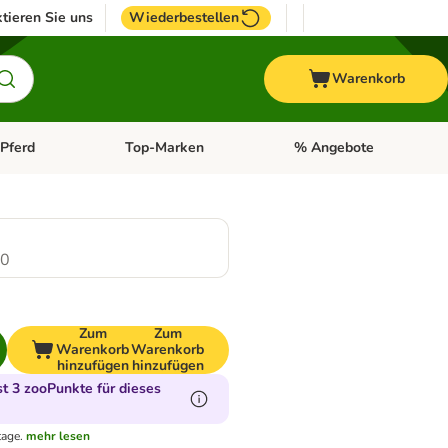
tieren Sie uns
Wiederbestellen
Warenkorb
Pferd
Top-Marken
% Angebote
: Fisch
tegorie-Menü öffnen: Vogel
Kategorie-Menü öffnen: Pferd
Kategorie-Menü öffnen: T
.0
Zum
Zum
Warenkorb
Warenkorb
hinzufügen
hinzufügen
 3 zooPunkte für dieses
tage.
mehr lesen