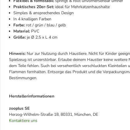
Flexibel & formstabil:
springt & rollt unvorhersehbar umher
Praktisches 20er-Set:
ideal für Mehrkatzenhaushalte
Simples & ansprechendes Design
In 4 knalligen Farben
Farbe:
rot / grün / blau / gelb
Material:
PVC
Größe:
je Ø 2,5 x L 4 cm
Hinweis:
Nur zur Nutzung durch Haustiere. Nicht für Kinder geeign
Spielzeug ist unzerstörbar. Erlaube deinem Haustier keine weitere 
dem Teile fehlen. Such bei versehentlich verschluckten Kleinteile
Flammen fernhalten. Entsorge das Produkt und die Verpackungsma
Bestimmungen.
Herstellerinformationen
zooplus SE
Herzog-Wilhelm-Straße 18, 80331, München, DE
Kontaktiere uns