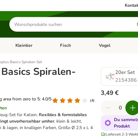
Kontak
Produkte
suchen
Kleintier
Fisch
Vogel
utter & Zubehör
Kategorie-Menü öffnen: Hundefutter & Zubehör
Kategorie-Menü öffnen: Kleintier
Kategorie-Menü öffnen
Ka
oplus Basics Spiralen-Set
 Basics Spiralen-
20er Set
2154386
3,49 €
ng area from zero to 5: 4.0/5
(
4
)
rten
eug-Set für Katzen,
flexibles & formstabiles
Du sammelst
pringt unvorhersehbar umher
, klein & leicht,
Produkt
 & Jagen, in knalligen Farben, Größe Ø 2,5 x L 4
Lieferzeit 2-3 Werk