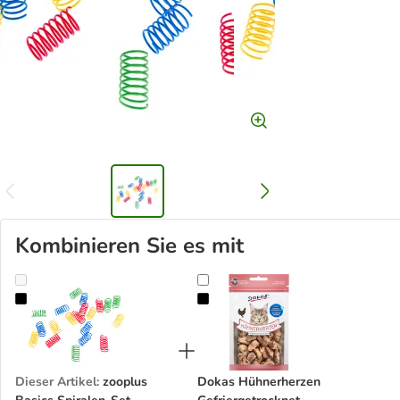
Kombinieren Sie es mit
zooplus Basics Spiralen-Set
Dokas Hühnerherzen Gefriergetro
Dieser Artikel
:
zooplus
Dokas Hühnerherzen