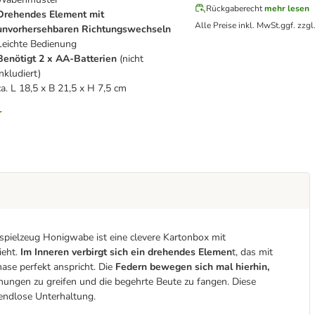
Rückgaberecht
mehr lesen
Drehendes Element
mit
Alle Preise inkl. MwSt.
ggf. zzgl
unvorhersehbaren Richtungswechseln
Leichte Bedienung
Benötigt 2 x AA-Batterien
(nicht
inkludiert)
ca. L 18,5 x B 21,5 x H 7,5 cm
r
nspielzeug Honigwabe ist eine clevere Kartonbox mit
eht.
Im Inneren verbirgt sich ein drehendes Elemen
t, das mit
ase perfekt anspricht. Die
Federn bewegen sich mal hierhin,
fnungen zu greifen und die begehrte Beute zu fangen. Diese
endlose Unterhaltung.