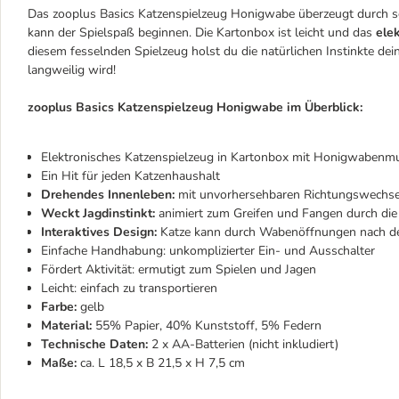
Das zooplus Basics Katzenspielzeug Honigwabe überzeugt durch sei
kann der Spielspaß beginnen. Die Kartonbox ist leicht und das
ele
diesem fesselnden Spielzeug holst du die natürlichen Instinkte dein
langweilig wird!
zooplus Basics Katzenspielzeug Honigwabe im Überblick:
Elektronisches Katzenspielzeug in Kartonbox mit Honigwabenm
Ein Hit für jeden Katzenhaushalt
Drehendes Innenleben:
mit unvorhersehbaren Richtungswechse
Weckt Jagdinstinkt:
animiert zum Greifen und Fangen durch di
Interaktives Design:
Katze kann durch Wabenöffnungen nach de
Einfache Handhabung: unkomplizierter Ein- und Ausschalter
Fördert Aktivität: ermutigt zum Spielen und Jagen
Leicht: einfach zu transportieren
Farbe:
gelb
Material:
55% Papier, 40% Kunststoff, 5% Federn
Technische Daten:
2 x AA-Batterien (nicht inkludiert)
Maße:
ca. L 18,5 x B 21,5 x H 7,5 cm