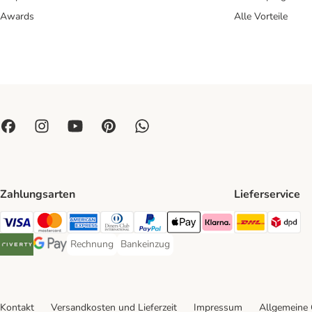
Awards
Alle Vorteile
Zahlungsarten
Lieferservice
DHL Ship
DP
Visa Payment Method
Mastercard Payment Method
American Express Payment Method
Diners Club Payment Method
PayPal Payment Method
Apple Pay Payment Method
Klarna Payment Method
Rechnung
Bankeinzug
Rechnung Payment Method
Bankeinzug Payment Method
Riverty Payment Method
Google Pay Payment Method
Kontakt
Versandkosten und Lieferzeit
Impressum
Allgemeine