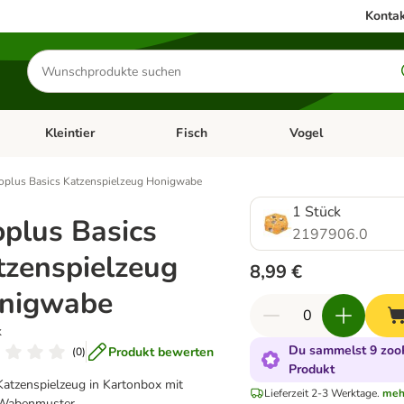
Kontak
Produkte
suchen
Kleintier
Fisch
Vogel
utter & Zubehör
Kategorie-Menü öffnen: Hundefutter & Zubehör
Kategorie-Menü öffnen: Kleintier
Kategorie-Menü öffnen
Ka
oplus Basics Katzenspielzeug Honigwabe
1 Stück
oplus Basics
2197906.0
tzenspielzeug
8,99 €
nigwabe
k
Du sammelst 9 zooP
Produkt bewerten
(
0
)
Produkt
Katzenspielzeug in Kartonbox mit
Lieferzeit 2-3 Werktage.
meh
Wabenmuster