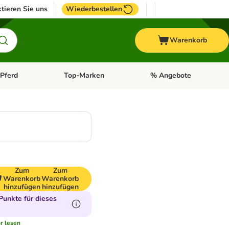
tieren Sie uns
Wiederbestellen
Warenkorb
Pferd
Top-Marken
% Angebote
: Fisch
tegorie-Menü öffnen: Vogel
Kategorie-Menü öffnen: Pferd
Kategorie-Menü öffnen: T
Zum
Zum
Warenkorb
Warenkorb
hinzufügen
hinzufügen
unkte für dieses
r lesen