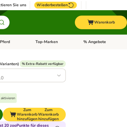
tieren Sie uns
Wiederbestellen
Warenkorb
Pferd
Top-Marken
% Angebote
: Fisch
tegorie-Menü öffnen: Vogel
Kategorie-Menü öffnen: Pferd
Kategorie-Menü öffnen: T
 Varianten)
% Extra-Rabatt verfügbar
.0
aktivieren
Zum
Zum
Warenkorb
Warenkorb
hinzufügen
hinzufügen
t 20 zooPunkte für dieses