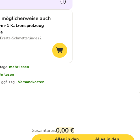
n möglicherweise auch
-in-1 Katzenspielzeug
sa
Ersatz-Schmetterlinge (2
tage.
mehr lesen
hr lesen
.
ggf. zzgl.
Versandkosten
0,00 €
Gesamtpreis
Alles in den
Alles in den