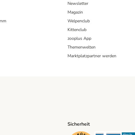
Newsletter
Magazin
amm
Welpenclub
Kittenclub
zooplus App
Themenwelten
Marktplatzpartner werden
Sicherheit
ping Method
D Shipping Method
Security
Securit