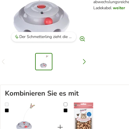
abwechslungsreiche
Ladekabel
weiter
Der Schmetterling zieht die Aufmerksamkeit der Katzen an und wird von ihnen geliebt.
Kombinieren Sie es mit
TIAKI 3-in-1 Katzenspielzeug Mariposa
Dokas Hühnerherzen Gefriergetro