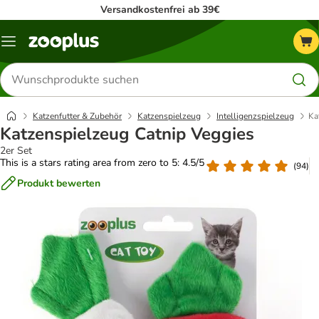
Versandkostenfrei ab 39€
Menü
Produkte
suchen
Katzenfutter & Zubehör
Katzenspielzeug
Intelligenzspielzeug
Ka
Katzenspielzeug Catnip Veggies
2er Set
This is a stars rating area from zero to 5: 4.5/5
(
94
)
Produkt bewerten