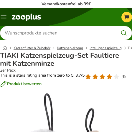
Versandkostenfrei ab 39€
Menü
Produkte
suchen
Katzenfutter & Zubehör
Katzenspielzeug
Intelligenzspielzeug
TI
TIAKI Katzenspielzeug-Set Faultiere
mit Katzenminze
2er Pack
This is a stars rating area from zero to 5: 3.7/5
(
6
)
Produkt bewerten