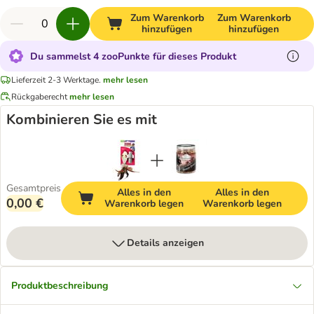
Zum Warenkorb
Zum Warenkorb
hinzufügen
hinzufügen
Du sammelst 4 zooPunkte für dieses Produkt
Lieferzeit 2-3 Werktage.
mehr lesen
Rückgaberecht
mehr lesen
Kombinieren Sie es mit
Gesamtpreis
Alles in den
Alles in den
0,00 €
Warenkorb legen
Warenkorb legen
Details anzeigen
Produktbeschreibung