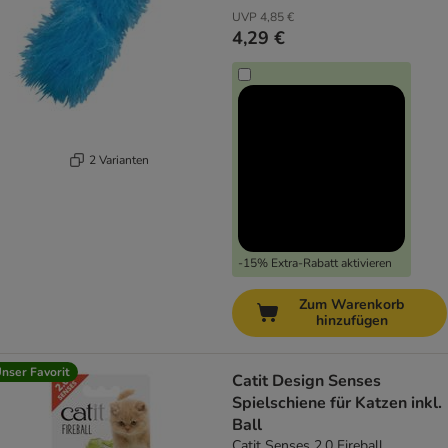
UVP
4,85 €
4,29 €
2 Varianten
-15% Extra-Rabatt aktivieren
Zum Warenkorb
hinzufügen
nser Favorit
Catit Design Senses
Spielschiene für Katzen inkl.
Ball
Catit Senses 2.0 Fireball