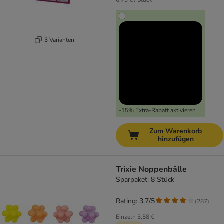
6,79 € / Stück
3 Varianten
-15% Extra-Rabatt aktivieren
Zum Warenkorb
hinzufügen
Trixie Noppenbälle
Sparpaket: 8 Stück
Rating: 3.7/5
(
287
)
Einzeln
3,58 €