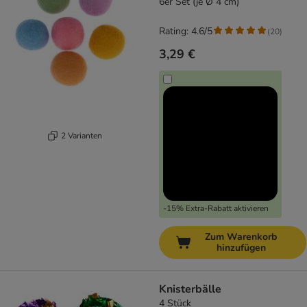
6er Set (je Ø 4 cm)
Rating: 4.6/5
(
20
)
3,29 €
2 Varianten
-15% Extra-Rabatt aktivieren
Zum Warenkorb
hinzufügen
Knisterbälle
4 Stück