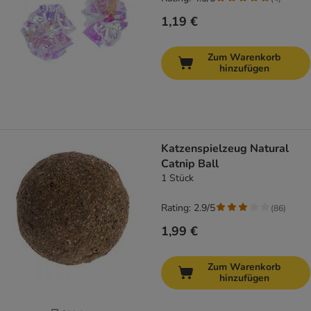
1,19 €
Zum Warenkorb
hinzufügen
Katzenspielzeug Natural
Catnip Ball
1 Stück
Rating: 2.9/5
(
86
)
1,99 €
Zum Warenkorb
hinzufügen