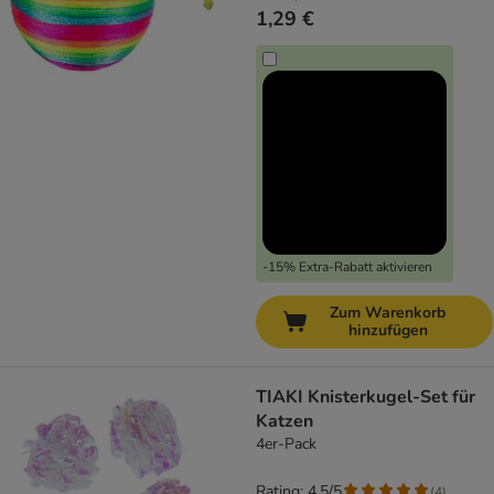
1,29 €
-15% Extra-Rabatt aktivieren
Zum Warenkorb
hinzufügen
TIAKI Knisterkugel-Set für
Katzen
4er-Pack
Rating: 4.5/5
(
4
)