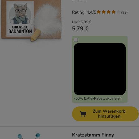
Rating: 4.4/5
(
29
)
UVP
5,95 €
5,79 €
-50% Extra-Rabatt aktivieren
Zum Warenkorb
hinzufügen
Kratzstamm Finny