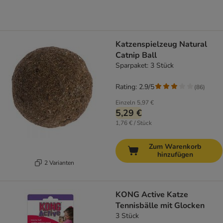
Katzenspielzeug Natural
Catnip Ball
Sparpaket: 3 Stück
Rating: 2.9/5
(
86
)
Einzeln
5,97 €
5,29 €
1,76 € / Stück
Zum Warenkorb
hinzufügen
2 Varianten
KONG Active Katze
Tennisbälle mit Glocken
3 Stück