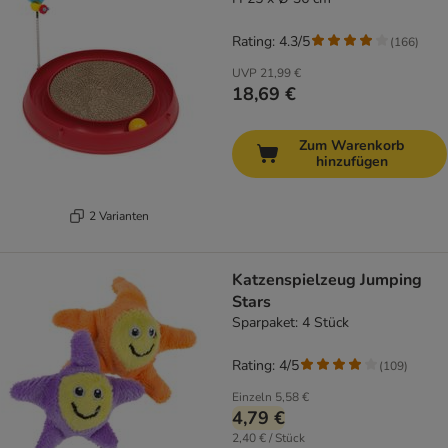
Rating: 4.3/5
(
166
)
UVP
21,99 €
18,69 €
Zum Warenkorb
hinzufügen
2 Varianten
Katzenspielzeug Jumping
Stars
Sparpaket: 4 Stück
Rating: 4/5
(
109
)
Einzeln
5,58 €
4,79 €
2,40 € / Stück