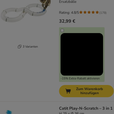
Ersatzbälle
Rating: 4.8/5
(
178
)
32,99 €
3 Varianten
-15% Extra-Rabatt aktivieren
Zum Warenkorb
hinzufügen
Catit Play-N-Scratch – 3 in 1
H 25 x Ø 36 cm