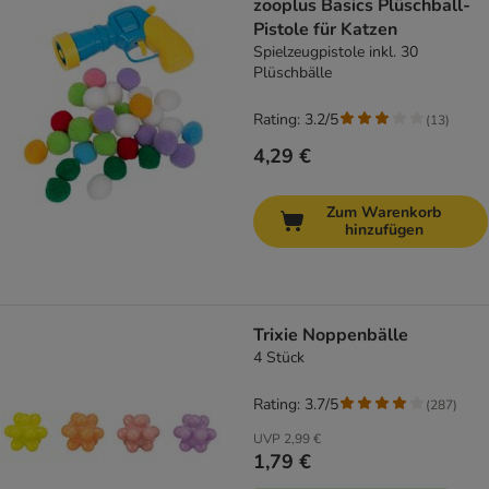
zooplus Basics Plüschball-
Pistole für Katzen
Spielzeugpistole inkl. 30
Plüschbälle
Rating: 3.2/5
(
13
)
4,29 €
Zum Warenkorb
hinzufügen
Trixie Noppenbälle
4 Stück
Rating: 3.7/5
(
287
)
UVP
2,99 €
1,79 €