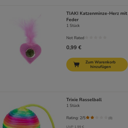
TIAKI Katzenminze-Herz mit
Feder
1 Stück
Not Rated
0,99 €
Zum Warenkorb
hinzufügen
Trixie Rasselball
1 Stück
Rating: 2/5
(
8
)
UVP
1,99 €