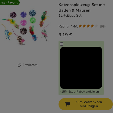
product items have been changed
nser Favorit
Katzenspielzeug-Set mit
Bällen & Mäusen
12-teiliges Set
Rating: 4.4/5
(
198
)
3,19 €
2 Varianten
-15% Extra-Rabatt aktivieren
Zum Warenkorb
hinzufügen