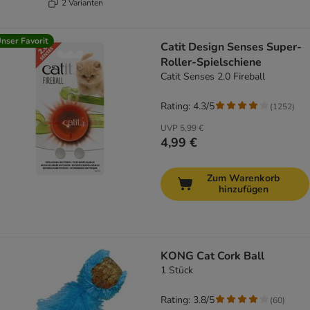
2 Varianten
nser Favorit
Catit Design Senses Super-
Roller-Spielschiene
Catit Senses 2.0 Fireball
Rating: 4.3/5
(
1252
)
UVP
5,99 €
4,99 €
Zum Warenkorb
hinzufügen
KONG Cat Cork Ball
1 Stück
Rating: 3.8/5
(
60
)