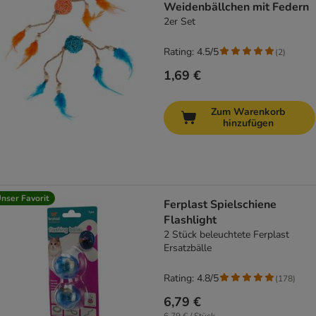
Weidenbällchen mit Federn
2er Set
Rating: 4.5/5
(
2
)
1,69 €
Zum Warenkorb
hinzufügen
nser Favorit
Ferplast Spielschiene
Flashlight
2 Stück beleuchtete Ferplast
Ersatzbälle
Rating: 4.8/5
(
178
)
6,79 €