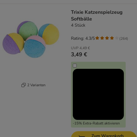
Trixie Katzenspielzeug
Softbälle
4 Stück
Rating: 4.3/5
(
264
)
UVP
4,49 €
3,49 €
2 Varianten
-15% Extra-Rabatt aktivieren
Zum Warenkorb