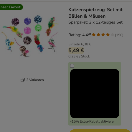
nser Favorit
Katzenspielzeug-Set mit
Bällen & Mäusen
Sparpaket: 2 x 12-teiliges Set
Rating: 4.4/5
(
198
)
Einzeln
6,38 €
5,49 €
0,23 € / Stück
2 Varianten
-15% Extra-Rabatt aktivieren