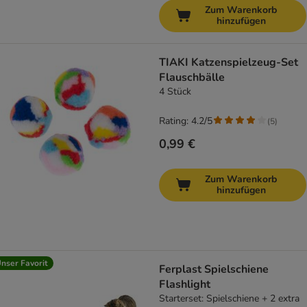
Zum Warenkorb
hinzufügen
TIAKI Katzenspielzeug-Set
Flauschbälle
4 Stück
Rating: 4.2/5
(
5
)
0,99 €
Zum Warenkorb
hinzufügen
nser Favorit
Ferplast Spielschiene
Flashlight
Starterset: Spielschiene + 2 extra