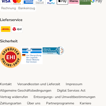
Visa Payment Method
Mastercard Payment Method
American Express Payment Method
Diners Club Payment Method
PayPal Payment Method
Apple Pay Payment Method
Klarna Payment Method
Riverty Payment 
Google P
Rechnung
Bankeinzug
Rechnung Payment Method
Bankeinzug Payment Method
Lieferservice
DHL Shipping Method
DPD Shipping Method
Sicherheit
Security
Security
Security
Kontakt
Versandkosten und Lieferzeit
Impressum
Allgemeine Geschäftsbedingungen
Digital Services Act
Vertrag widerrufen
Entsorgungs- und Umweltbestimmungen
Zahlungsarten
Über uns
Partnerprogramme
Karriere