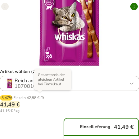
Artikel wählen (2 Varianten)
Gesamtpreis der
gleichen Artikel
Reich an Huhn
bei Einzelkauf
1870816.0
-3.47%
Einzeln
42,98 €
41,49 €
41,16 € / kg
41,49 €
Einzellieferung