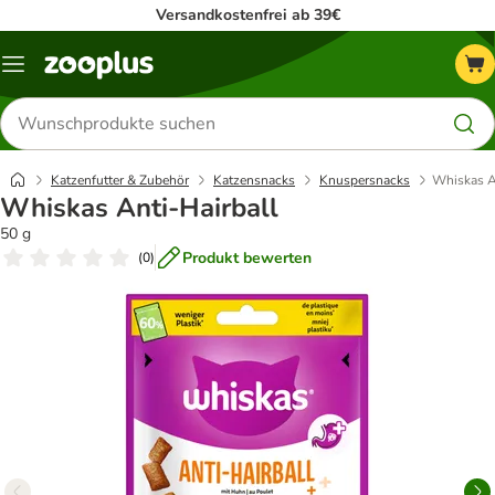
Versandkostenfrei ab 39€
Menü
Produkte
suchen
Katzenfutter & Zubehör
Katzensnacks
Knuspersnacks
Whiskas A
Whiskas Anti-Hairball
50 g
Produkt bewerten
(
0
)