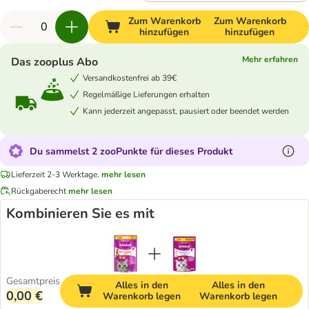
Zum Warenkorb
Zum Warenkorb
hinzufügen
hinzufügen
Mehr erfahren
Das zooplus Abo
Versandkostenfrei ab 39€
Regelmäßige Lieferungen erhalten
Kann jederzeit angepasst, pausiert oder beendet werden
Du sammelst 2 zooPunkte für dieses Produkt
Lieferzeit 2-3 Werktage.
mehr lesen
Rückgaberecht
mehr lesen
Kombinieren Sie es mit
Gesamtpreis
Alles in den
Alles in den
0,00 €
Warenkorb legen
Warenkorb legen