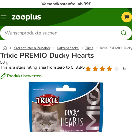
Versandkostenfrei ab 39€
Menü
Produkte
suchen
Katzenfutter & Zubehör
Katzensnacks
Trixie
Trixie PREMIO Ducky
Trixie PREMIO Ducky Hearts
50 g
This is a stars rating area from zero to 5: 3.8/5
(
5
)
Produkt bewerten