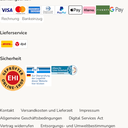
Visa Payment Method
Mastercard Payment Method
American Express Payment Method
Diners Club Payment Method
PayPal Payment Method
Apple Pay Payment Method
Klarna Payment Method
Riverty Payment 
Google P
Rechnung
Bankeinzug
Rechnung Payment Method
Bankeinzug Payment Method
Lieferservice
DHL Shipping Method
DPD Shipping Method
Sicherheit
Security
Security
Security
Kontakt
Versandkosten und Lieferzeit
Impressum
Allgemeine Geschäftsbedingungen
Digital Services Act
Vertrag widerrufen
Entsorgungs- und Umweltbestimmungen