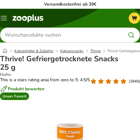
Versandkostenfrei ab 39€
Menü
Produkte
suchen
Katzenfutter & Zubehör
Katzensnacks
Thrive
Thrive! Gefriergetr
Thrive! Gefriergetrocknete Snacks
25 g
Huhn
This is a stars rating area from zero to 5: 4.5/5
(
2845
)
Produkt bewerten
Unser Favorit