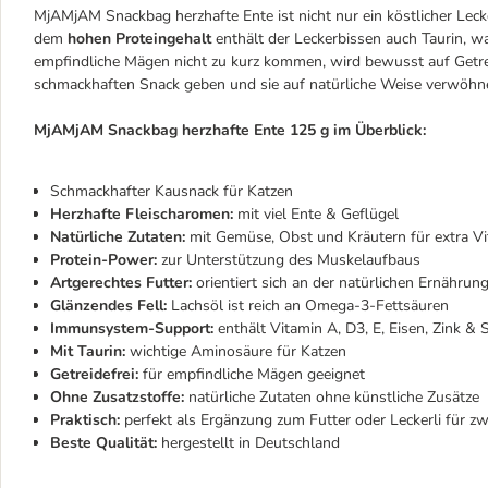
MjAMjAM Snackbag herzhafte Ente ist nicht nur ein köstlicher Lec
dem
hohen Proteingehalt
enthält der Leckerbissen auch Taurin, wa
empfindliche Mägen nicht zu kurz kommen, wird bewusst auf Getrei
schmackhaften Snack geben und sie auf natürliche Weise verwöhn
MjAMjAM Snackbag herzhafte Ente 125 g im Überblick:
Schmackhafter Kausnack für Katzen
Herzhafte Fleischaromen:
mit viel Ente & Geflügel
Natürliche Zutaten:
mit Gemüse, Obst und Kräutern für extra Vi
Protein-Power:
zur Unterstützung des Muskelaufbaus
Artgerechtes Futter:
orientiert sich an der natürlichen Ernährun
Glänzendes Fell:
Lachsöl ist reich an Omega-3-Fettsäuren
Immunsystem-Support:
enthält Vitamin A, D3, E, Eisen, Zink & 
Mit Taurin:
wichtige Aminosäure für Katzen
Getreidefrei:
für empfindliche Mägen geeignet
Ohne Zusatzstoffe:
natürliche Zutaten ohne künstliche Zusätze
Praktisch:
perfekt als Ergänzung zum Futter oder Leckerli für z
Beste Qualität:
hergestellt in Deutschland