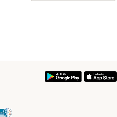
y
Security