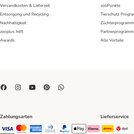
Versandkosten & Lieferzeit
zooPunkte
Entsorgung und Recycling
Tierschutz Progr
Nachhaltigkeit
Züchterprogramm
zooplus hilft
Partnerprogramm
Awards
Alle Vorteile
Zahlungsarten
Lieferservice
DHL Ship
DP
Visa Payment Method
Mastercard Payment Method
American Express Payment Method
Diners Club Payment Method
PayPal Payment Method
Apple Pay Payment Method
Klarna Payment Method