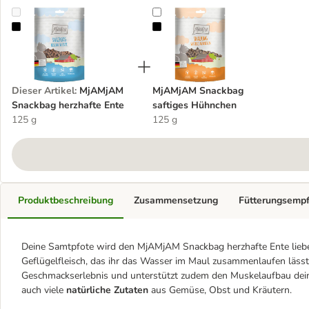
MjAMjAM Snackbag herzhafte Ente
MjAMjAM Snackbag saftiges Hüh
Dieser Artikel
:
MjAMjAM
MjAMjAM Snackbag
Snackbag herzhafte Ente
saftiges Hühnchen
125 g
125 g
Produktbeschreibung
Zusammensetzung
Fütterungsemp
Deine Samtpfote wird den MjAMjAM Snackbag herzhafte Ente lieben
Geflügelfleisch, das ihr das Wasser im Maul zusammenlaufen lässt
Geschmackserlebnis und unterstützt zudem den Muskelaufbau deines
auch viele
natürliche Zutaten
aus Gemüse, Obst und Kräutern.