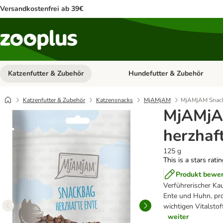
Versandkostenfrei ab 39€
Katzenfutter & Zubehör
Hundefutter & Zubehör
Kategorie-Menü öffnen: Katzenf
Katzenfutter & Zubehör
Katzensnacks
MjAMjAM
MjAMjAM Snack
MjAMjA
herzhaf
125 g
This is a stars rati
Produkt bewe
Verführerischer Ka
Ente und Huhn, pro
wichtigen Vitalstof
weiter