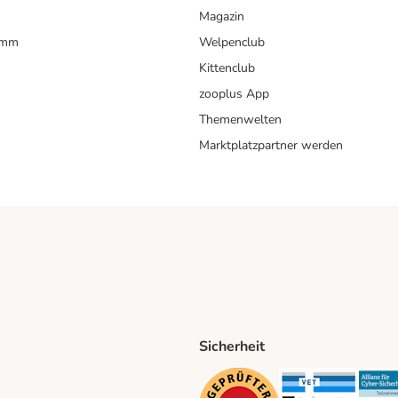
Magazin
amm
Welpenclub
Kittenclub
zooplus App
Themenwelten
Marktplatzpartner werden
Sicherheit
ping Method
D Shipping Method
Security
Securit