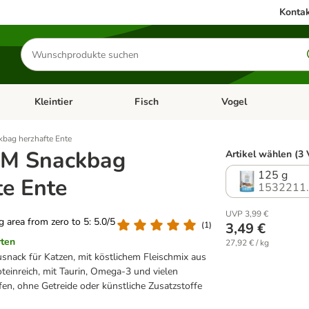
Kontak
Produkte
suchen
Kleintier
Fisch
Vogel
utter & Zubehör
Kategorie-Menü öffnen: Hundefutter & Zubehör
Kategorie-Menü öffnen: Kleintier
Kategorie-Menü öffnen
Ka
bag herzhafte Ente
M Snackbag
Artikel wählen (3 
125 g
te Ente
1532211
UVP 3,99 €
ng area from zero to 5: 5.0/5
(
1
)
3,49 €
rten
27,92 € / kg
usnack für Katzen, mit köstlichem Fleischmix aus
teinreich, mit Taurin, Omega-3 und vielen
fen, ohne Getreide oder künstliche Zusatzstoffe