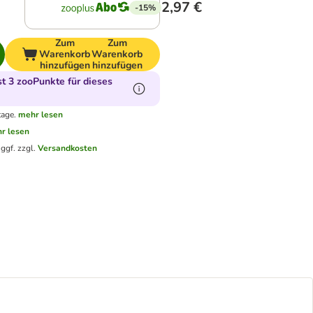
2,97 €
-15%
Zum
Zum
Warenkorb
Warenkorb
hinzufügen
hinzufügen
 3 zooPunkte für dieses
tage.
mehr lesen
r lesen
.
ggf. zzgl.
Versandkosten