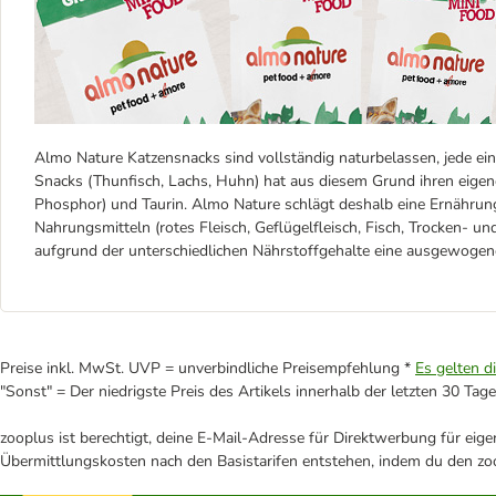
Almo Nature Katzensnacks sind vollständig naturbelassen, jede e
Snacks (Thunfisch, Lachs, Huhn) hat aus diesem Grund ihren eigene
Phosphor) und Taurin. Almo Nature schlägt deshalb eine Ernährun
Nahrungsmitteln (rotes Fleisch, Geflügelfleisch, Fisch, Trocken- un
aufgrund der unterschiedlichen Nährstoffgehalte eine ausgewogen
Preise inkl. MwSt. UVP = unverbindliche Preisempfehlung *
Es gelten d
"Sonst" = Der niedrigste Preis des Artikels innerhalb der letzten 30 Tage
zooplus ist berechtigt, deine E-Mail-Adresse für Direktwerbung für eig
Übermittlungskosten nach den Basistarifen entstehen, indem du den zoo