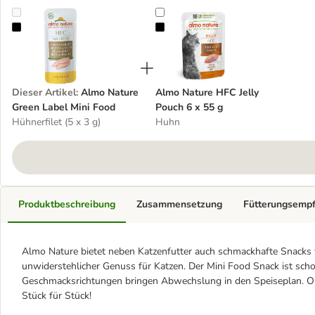
Almo Nature Green Label Mini Food
Almo Nature HFC Jelly Pouch 6 x 
Dieser Artikel
:
Almo Nature
Almo Nature HFC Jelly
Green Label Mini Food
Pouch 6 x 55 g
Hühnerfilet (5 x 3 g)
Huhn
Produktbeschreibung
Zusammensetzung
Fütterungsemp
Almo Nature bietet neben Katzenfutter auch schmackhafte Snacks f
unwiderstehlicher Genuss für Katzen. Der Mini Food Snack ist sch
Geschmacksrichtungen bringen Abwechslung in den Speiseplan. Ob
Stück für Stück!