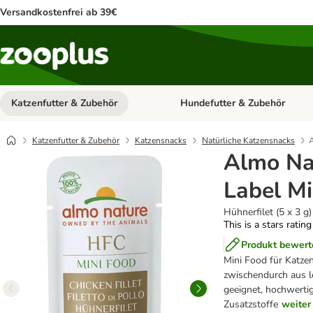
Versandkostenfrei ab 39€
Katzenfutter & Zubehör
Hundefutter & Zubehör
Kategorie-Menü öffnen: Katzenf
Katzenfutter & Zubehör
Katzensnacks
Natürliche Katzensnacks
A
Almo Na
Label Mi
Hühnerfilet (5 x 3 g)
This is a stars ratin
Produkt bewert
Mini Food für Katzen
zwischendurch aus l
geeignet, hochwertig
Zusatzstoffe
weiter