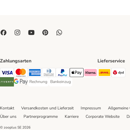
Zahlungsarten
Lieferservice
DHL Ship
DP
Visa Payment Method
Mastercard Payment Method
American Express Payment Method
Diners Club Payment Method
PayPal Payment Method
Apple Pay Payment Method
Klarna Payment Method
Rechnung
Bankeinzug
Rechnung Payment Method
Bankeinzug Payment Method
Riverty Payment Method
Google Pay Payment Method
Kontakt
Versandkosten und Lieferzeit
Impressum
Allgemeine
Über uns
Partnerprogramme
Karriere
Corporate Website
D
© zooplus SE
2026