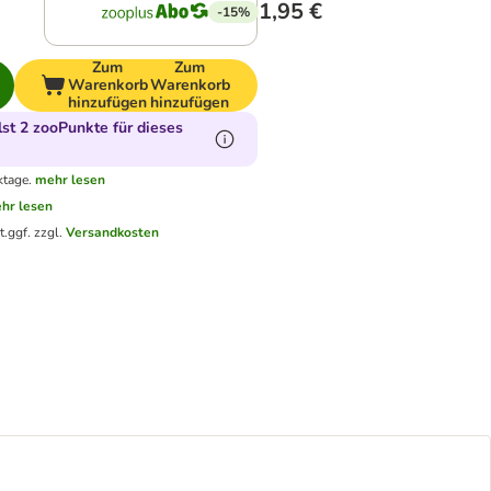
1,95 €
-15%
Zum
Zum
Warenkorb
Warenkorb
hinzufügen
hinzufügen
t 2 zooPunkte für dieses
ktage.
mehr lesen
hr lesen
t.
ggf. zzgl.
Versandkosten