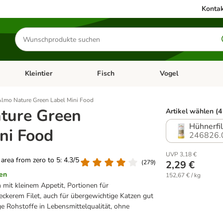
Kontak
Produkte
suchen
Kleintier
Fisch
Vogel
utter & Zubehör
Kategorie-Menü öffnen: Hundefutter & Zubehör
Kategorie-Menü öffnen: Kleintier
Kategorie-Menü öffnen
Ka
lmo Nature Green Label Mini Food
ture Green
Artikel wählen (4
Hühnerfil
ni Food
246826.
UVP 3,18 €
g area from zero to 5: 4.3/5
(
279
)
2,29 €
en
152,67 € / kg
 mit kleinem Appetit, Portionen für
eckerem Filet, auch für übergewichtige Katzen gut
e Rohstoffe in Lebensmittelqualität, ohne