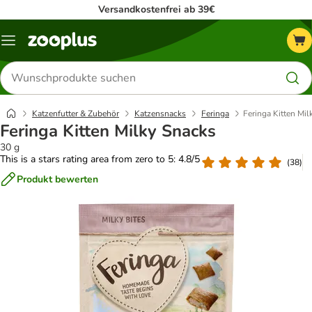
Versandkostenfrei ab 39€
Menü
Produkte
suchen
Katzenfutter & Zubehör
Katzensnacks
Feringa
Feringa Kitten Mil
Feringa Kitten Milky Snacks
30 g
This is a stars rating area from zero to 5: 4.8/5
(
38
)
Produkt bewerten