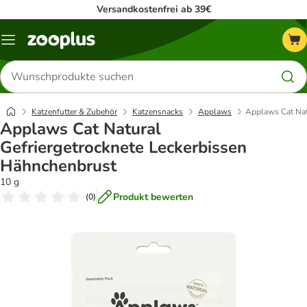
Versandkostenfrei ab 39€
Menü
Produkte
suchen
Katzenfutter & Zubehör
Katzensnacks
Applaws
Applaws Cat Nat
Applaws Cat Natural
Gefriergetrocknete Leckerbissen
Hähnchenbrust
10 g
Produkt bewerten
(
0
)