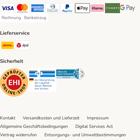
Visa Payment Method
Mastercard Payment Method
American Express Payment Method
Diners Club Payment Method
PayPal Payment Method
Apple Pay Payment Method
Klarna Payment Method
Riverty Payment 
Google P
Rechnung
Bankeinzug
Rechnung Payment Method
Bankeinzug Payment Method
Lieferservice
DHL Shipping Method
DPD Shipping Method
Sicherheit
Security
Security
Security
Kontakt
Versandkosten und Lieferzeit
Impressum
Allgemeine Geschäftsbedingungen
Digital Services Act
Vertrag widerrufen
Entsorgungs- und Umweltbestimmungen