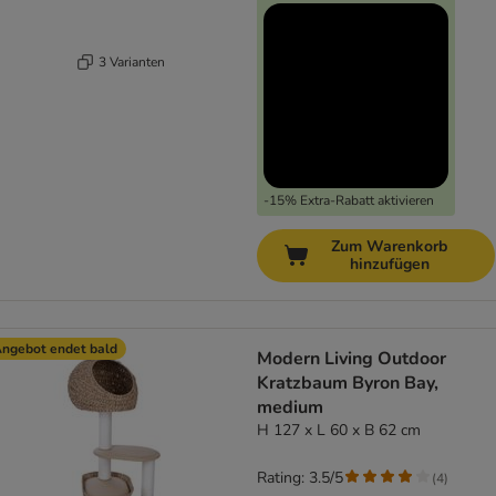
3 Varianten
-15% Extra-Rabatt aktivieren
Zum Warenkorb
hinzufügen
ngebot endet bald
Modern Living Outdoor
Kratzbaum Byron Bay,
medium
H 127 x L 60 x B 62 cm
Rating: 3.5/5
(
4
)