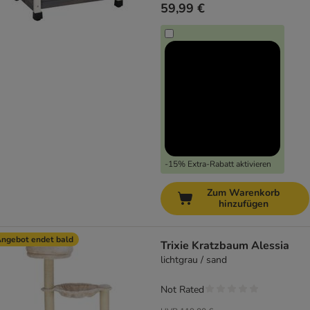
59,99 €
-15% Extra-Rabatt aktivieren
Zum Warenkorb
hinzufügen
ngebot endet bald
Trixie Kratzbaum Alessia
lichtgrau / sand
Not Rated