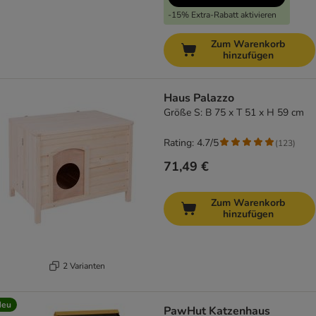
-15% Extra-Rabatt aktivieren
Zum Warenkorb
hinzufügen
Haus Palazzo
Größe S: B 75 x T 51 x H 59 cm
Rating: 4.7/5
(
123
)
71,49 €
Zum Warenkorb
hinzufügen
2 Varianten
Neu
PawHut Katzenhaus