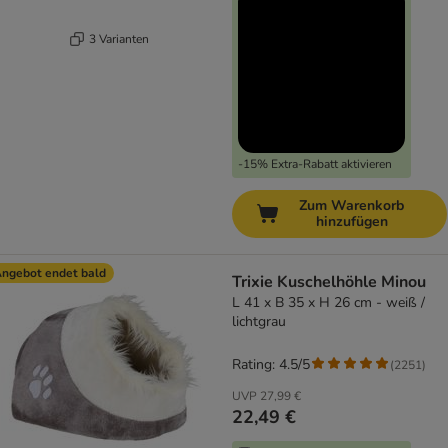
3 Varianten
-15% Extra-Rabatt aktivieren
Zum Warenkorb
hinzufügen
ngebot endet bald
Trixie Kuschelhöhle Minou
L 41 x B 35 x H 26 cm - weiß /
lichtgrau
Rating: 4.5/5
(
2251
)
UVP
27,99 €
22,49 €