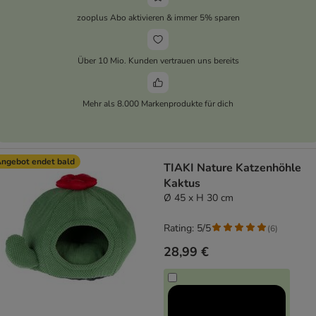
zooplus Abo aktivieren & immer 5% sparen
Über 10 Mio. Kunden vertrauen uns bereits
Mehr als 8.000 Markenprodukte für dich
ngebot endet bald
TIAKI Nature Katzenhöhle
Kaktus
Ø 45 x H 30 cm
Rating: 5/5
(
6
)
28,99 €