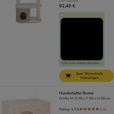
UVP
119,00 €
92,49 €
-15% Extra-Rabatt aktivieren
Zum Warenkorb
hinzufügen
Hundehütte Bruno
Größe M: B 90 x T 60 x H 68 cm
Rating: 4.7/5
(
123
)