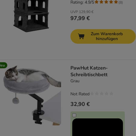
Rating: 4.9/5
(
8
)
UVP
129,90 €
97,99 €
Zum Warenkorb
hinzufügen
Neu
PawHut Katzen-
Schreibtischbett
Grau
Not Rated
32,90 €