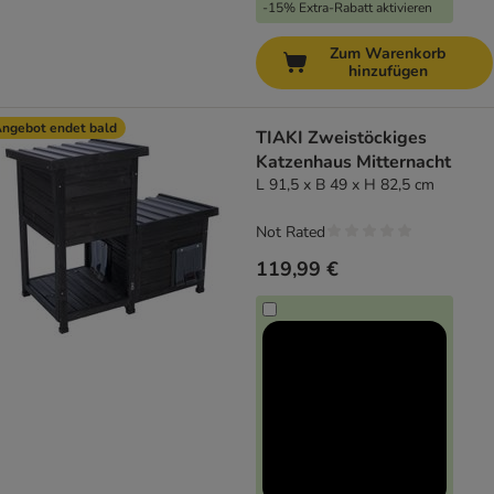
-15% Extra-Rabatt aktivieren
Zum Warenkorb
hinzufügen
ngebot endet bald
TIAKI Zweistöckiges
Katzenhaus Mitternacht
L 91,5 x B 49 x H 82,5 cm
Not Rated
119,99 €