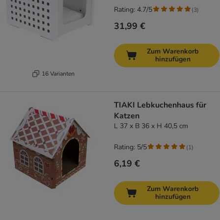
Rating: 4.7/5
(
3
)
31,99 €
Zum Warenkorb
hinzufügen
16 Varianten
TIAKI Lebkuchenhaus für
Katzen
L 37 x B 36 x H 40,5 cm
Rating: 5/5
(
1
)
6,19 €
Zum Warenkorb
hinzufügen