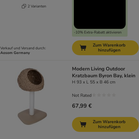
2 Varianten
-10% Extra-Rabatt aktivieren
Zum Warenkorb
Verkauf und Versand durch:
hinzufügen
Aosom Germany
Modern Living Outdoor
Kratzbaum Byron Bay, klein
H 93 x L 55 x B 46 cm
Not Rated
67,99 €
Zum Warenkorb
hinzufügen