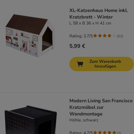
product items have been changed
XL-Katzenhaus Home inkl.
Kratzbrett - Winter
L 58 x B 36 x H 41 cm
Rating: 3.7/5
(
93
)
5,99 €
Zum Warenkorb
hinzufügen
Modern Living San Francisco
Kratzmöbel zur
Wandmontage
Höhle, schwarz
Rating: 4.7/5
(
3
)