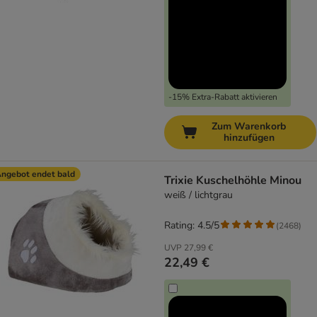
-15% Extra-Rabatt aktivieren
Zum Warenkorb
hinzufügen
ngebot endet bald
Trixie Kuschelhöhle Minou
weiß / lichtgrau
Rating: 4.5/5
(
2468
)
UVP
27,99 €
22,49 €