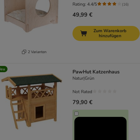
Rating: 4.4/5
(
16
)
49,99 €
Zum Warenkorb
hinzufügen
2 Varianten
Neu
PawHut Katzenhaus
Natur|Grün
Not Rated
79,90 €