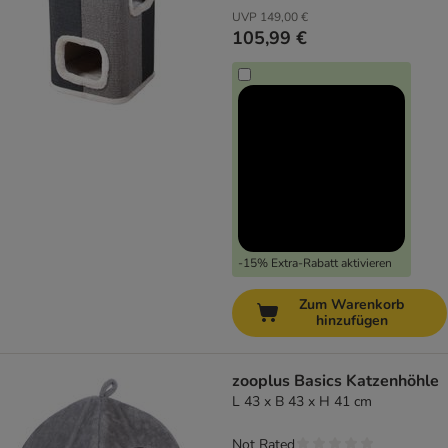
UVP
149,00 €
105,99 €
-15% Extra-Rabatt aktivieren
Zum Warenkorb
hinzufügen
zooplus Basics Katzenhöhle
L 43 x B 43 x H 41 cm
Not Rated