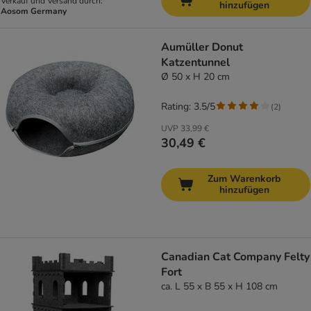
Verkauf und Versand durch:
hinzufügen
Aosom Germany
Aumüller Donut
Katzentunnel
Ø 50 x H 20 cm
Rating: 3.5/5
(
2
)
UVP
33,99 €
30,49 €
Zum Warenkorb
hinzufügen
Canadian Cat Company Felty
Fort
ca. L 55 x B 55 x H 108 cm