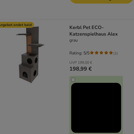
ngebot endet bald
Kerbl Pet ECO-
Katzenspielhaus Alex
grau
Rating: 5/5
(
1
)
UVP
199,00 €
198,99 €