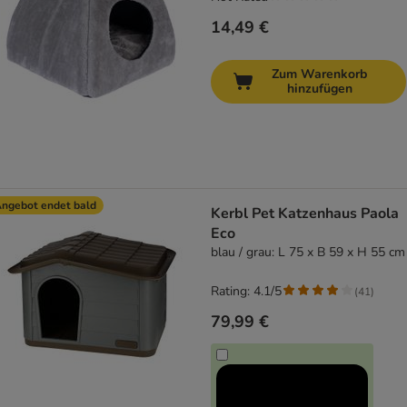
14,49 €
Zum Warenkorb
hinzufügen
ngebot endet bald
Kerbl Pet Katzenhaus Paola
Eco
blau / grau: L 75 x B 59 x H 55 cm
Rating: 4.1/5
(
41
)
79,99 €