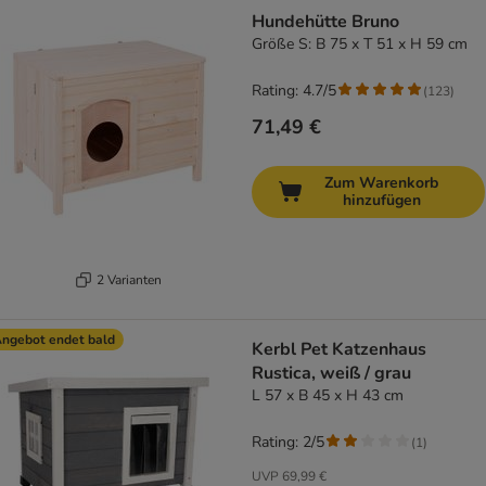
Hundehütte Bruno
Größe S: B 75 x T 51 x H 59 cm
Rating: 4.7/5
(
123
)
71,49 €
Zum Warenkorb
hinzufügen
2 Varianten
ngebot endet bald
Kerbl Pet Katzenhaus
Rustica, weiß / grau
L 57 x B 45 x H 43 cm
Rating: 2/5
(
1
)
UVP
69,99 €