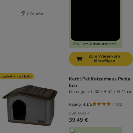
2 Varianten
-15% Extra-Rabatt aktivieren
Zum Warenkorb
hinzufügen
ngebot endet bald
Kerbl Pet Katzenhaus Paola
Eco
blau / grau: L 60 x B 51 x H 41 cm
Rating: 4.1/5
(
41
)
UVP
45,99 €
39,49 €