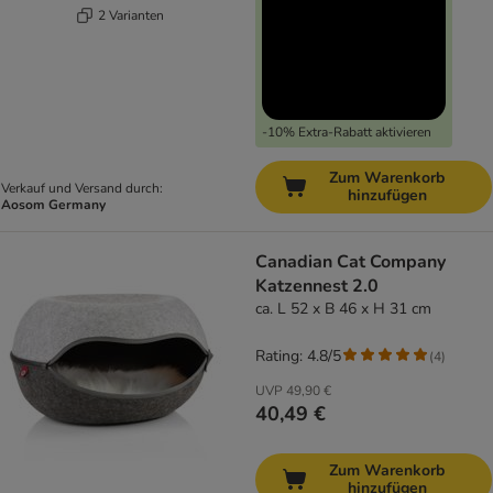
2 Varianten
-10% Extra-Rabatt aktivieren
Zum Warenkorb
Verkauf und Versand durch:
hinzufügen
Aosom Germany
Canadian Cat Company
Katzennest 2.0
ca. L 52 x B 46 x H 31 cm
Rating: 4.8/5
(
4
)
UVP
49,90 €
40,49 €
Zum Warenkorb
hinzufügen