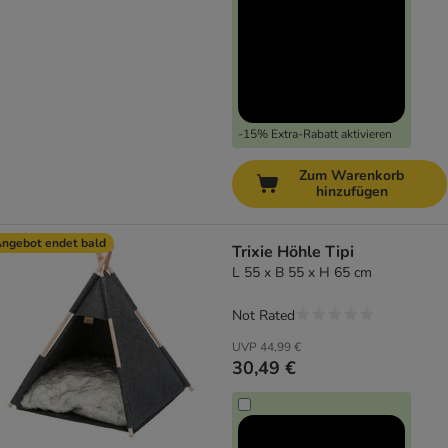
-15% Extra-Rabatt aktivieren
Zum Warenkorb
hinzufügen
ngebot endet bald
Trixie Höhle Tipi
L 55 x B 55 x H 65 cm
Not Rated
UVP
44,99 €
30,49 €