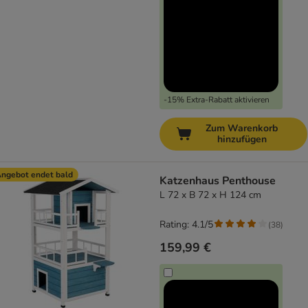
-15% Extra-Rabatt aktivieren
Zum Warenkorb
hinzufügen
ngebot endet bald
Katzenhaus Penthouse
L 72 x B 72 x H 124 cm
Rating: 4.1/5
(
38
)
159,99 €