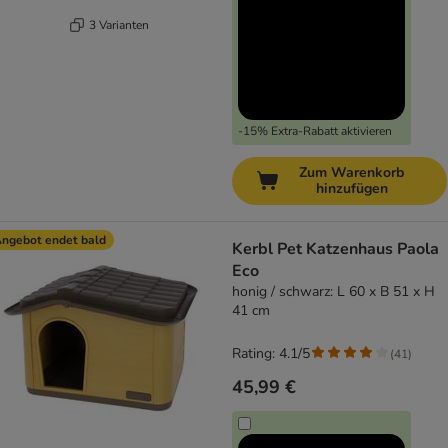
3 Varianten
-15% Extra-Rabatt aktivieren
Zum Warenkorb
hinzufügen
ngebot endet bald
Kerbl Pet Katzenhaus Paola
Eco
honig / schwarz: L 60 x B 51 x H
41 cm
Rating: 4.1/5
(
41
)
45,99 €