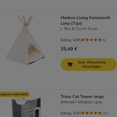
Modern Living Katzenzelt
Lima (Tipi)
L 76 x B 73 x H 74 cm
Rating: 4.9/5
(
9
)
35,49 €
Zum Warenkorb
hinzufügen
ngebot endet bald
Trixie Cat Tower Jorge
anthrazit / lichtgrau / grau
Rating: 4.5/5
(
30
)