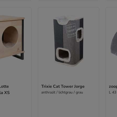
Lotte
Trixie Cat Tower Jorge
zoo
la XS
anthrazit / lichtgrau / grau
L 43