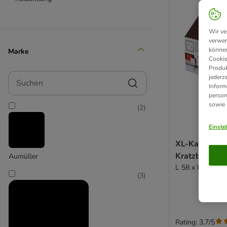
Wir ve
verwen
können
Marke
Cookie
Produk
Suchen
jederz
Inform
person
sowie
(
2
)
Einste
XL-Katzenhau
Kratzbrett - 
Aumüller
L 58 x B 36 x H
(
3
)
Rating: 3.7/5