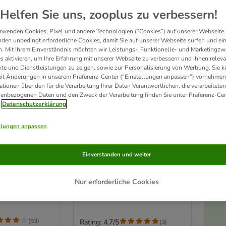
Helfen Sie uns, zooplus zu verbessern!
rwenden Cookies, Pixel und andere Technologien (“Cookies”) auf unserer Webseite.
den unbedingt erforderliche Cookies, damit Sie auf unserer Webseite surfen und ei
. Mit Ihrem Einverständnis möchten wir Leistungs-, Funktionelle- und Marketingzw
s aktivieren, um Ihre Erfahrung mit unserer Webseite zu verbessern und Ihnen relev
te und Dienstleistungen zu zeigen, sowie zur Personalisierung von Werbung. Sie 
eit Änderungen in unserem Präferenz-Center (“Einstellungen anpassen”) vornehmen
ationen über den für die Verarbeitung Ihrer Daten Verantwortlichen, die verarbeiteten
enbezogenen Daten und den Zweck der Verarbeitung finden Sie unter Präferenz-Cen
Datenschutzerklärung
llungen anpassen
16 Varianten
s Home inkl.
Modern Living San
Winter
Einverstanden und weiter
Francisco Kratzmöbel zur
 41 cm
Wandmontage
Höhle, schwarz
Nur erforderliche Cookies
(
93
)
Rating: 4.7/5
(
3
)