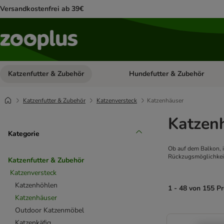
Versandkostenfrei ab 39€
Katzenfutter & Zubehör
Hundefutter & Zubehör
Kategorie-Menü öffnen: Katzenf
Katzenfutter & Zubehör
Katzenversteck
Katzenhäuser
Katzen
Kategorie
Ob auf dem Balkon, 
Rückzugsmöglichkeit
Katzenfutter & Zubehör
Katzenversteck
Katzenhöhlen
1 - 48 von 155 P
Katzenhäuser
Outdoor Katzenmöbel
product items ha
Katzenkäfig