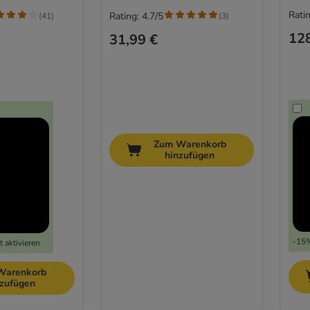
Ratin
Rating: 4.7/5
(
41
)
(
3
)
128
31,99 €
Zum Warenkorb
hinzufügen
-15%
 aktivieren
Warenkorb
nzufügen