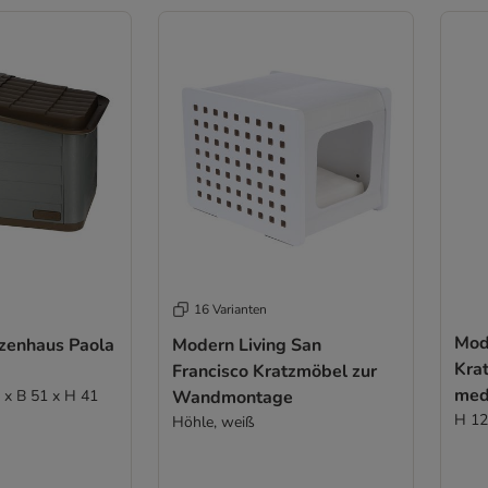
16 Varianten
Mod
tzenhaus Paola
Modern Living San
Kra
Francisco Kratzmöbel zur
med
0 x B 51 x H 41
Wandmontage
H 12
Höhle, weiß