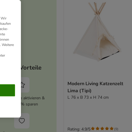
 Wir
nkaufen
ecke-
ante
können
. Weitere
ter
Deine Vorteile
Modern Living Katzenzelt
Lima (Tipi)
L 76 x B 73 x H 74 cm
zooplus Abo aktivieren &
immer 5% sparen
Rating: 4.9/5
(
9
)