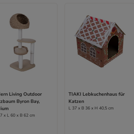
ern Living Outdoor
TIAKI Lebkuchenhaus für
tzbaum Byron Bay,
Katzen
ium
L 37 x B 36 x H 40,5 cm
7 x L 60 x B 62 cm