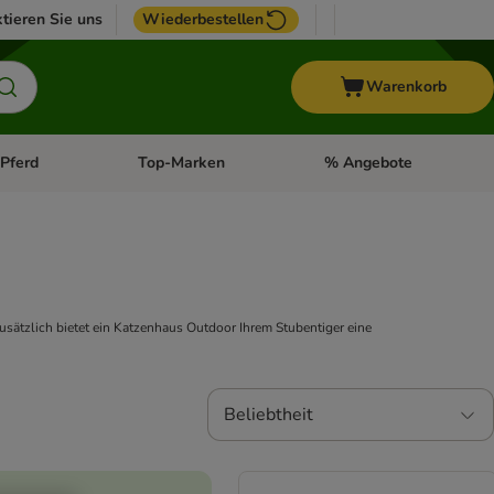
tieren Sie uns
Wiederbestellen
Warenkorb
Pferd
Top-Marken
% Angebote
: Fisch
tegorie-Menü öffnen: Vogel
Kategorie-Menü öffnen: Pferd
Kategorie-Menü öffnen: T
Zusätzlich bietet ein Katzenhaus Outdoor Ihrem Stubentiger eine
Beliebtheit