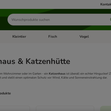
Kontak
Produkte
suchen
Kleintier
Fisch
Vogel
utter & Zubehör
Kategorie-Menü öffnen: Hundefutter & Zubehör
Kategorie-Menü öffnen: Kleintier
Kategorie-Menü öffnen
Ka
haus & Katzenhütte
im Wohnzimmer oder im Garten - ein
Katzenhaus
ist überall ein echter Hingucker! 
 und stellt einen optimalen Schutz vor Wind, Kälte und Sonneneinstrahlung dar.
rodukte
ve been changed