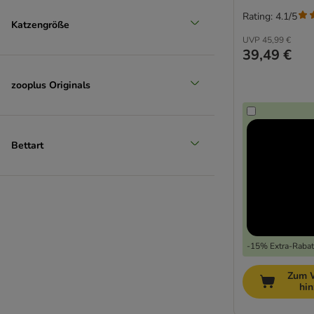
Rating: 4.1/5
Katzengröße
UVP
45,99 €
39,49 €
zooplus Originals
Bettart
-15% Extra-Rabatt
Zum 
hi