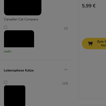
5,99 €
Canadian Cat Company
(
1
)
Zum 
hi
mehr
Designed by Lotte
Lebensphase Katze
(
30
)
(
15
)
Giantex
(
7
)