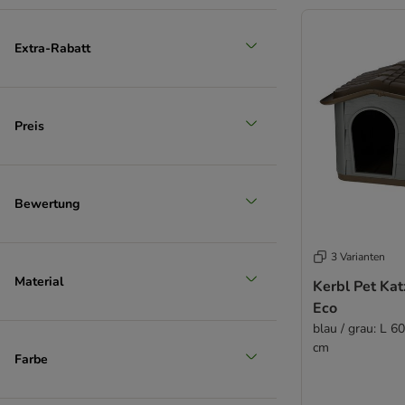
(
1
)
Extra-Rabatt
Preis
Unser Favorit
Bewertung
3 Varianten
Material
Kerbl Pet Ka
Eco
blau / grau: L 6
cm
Farbe