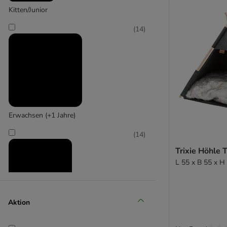
Kitten/Junior
(
14
)
Kerbl Pet
(
8
)
Erwachsen (+1 Jahre)
Modern Living
(
14
)
Trixie Höhle T
L 55 x B 55 x H
Aktion
Senior (+10 Jahre)