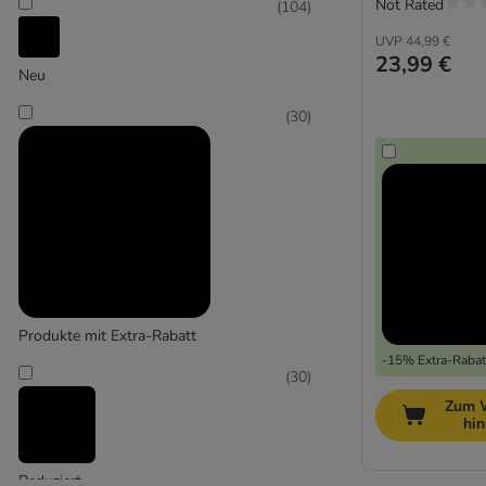
Not Rated
(
104
)
UVP
44,99 €
23,99 €
Neu
(
30
)
Produkte mit Extra-Rabatt
-15% Extra-Rabatt
(
30
)
Zum 
hi
Reduziert