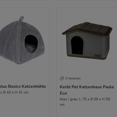
3 Varianten
plus Basics Katzenhöhle
Kerbl Pet Katzenhaus Paola
 x B 43 x H 41 cm
Eco
blau / grau: L 75 x B 59 x H 55
cm