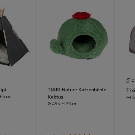
2 
ipi
TIAKI Nature Katzenhöhle
Tri
 65 cm
Kaktus
weiß 
Ø 45 x H 30 cm