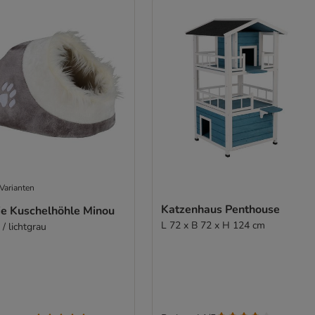
Varianten
Katzenhaus Penthouse
xie Kuschelhöhle Minou
L 72 x B 72 x H 124 cm
/ lichtgrau