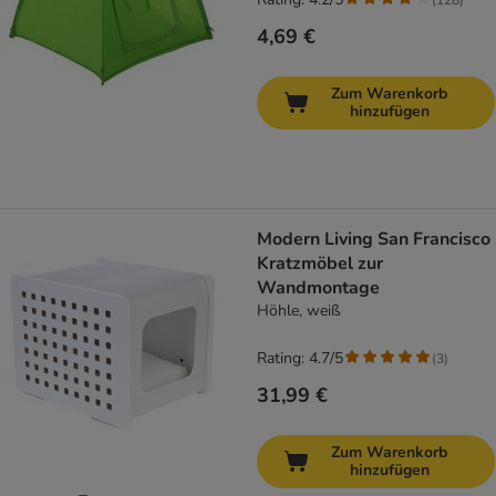
4,69 €
Zum Warenkorb
hinzufügen
Modern Living San Francisco
Kratzmöbel zur
Wandmontage
Höhle, weiß
Rating: 4.7/5
(
3
)
31,99 €
Zum Warenkorb
hinzufügen