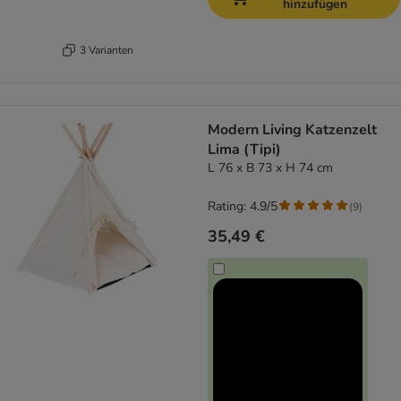
hinzufügen
3 Varianten
Modern Living Katzenzelt
Lima (Tipi)
L 76 x B 73 x H 74 cm
Rating: 4.9/5
(
9
)
35,49 €