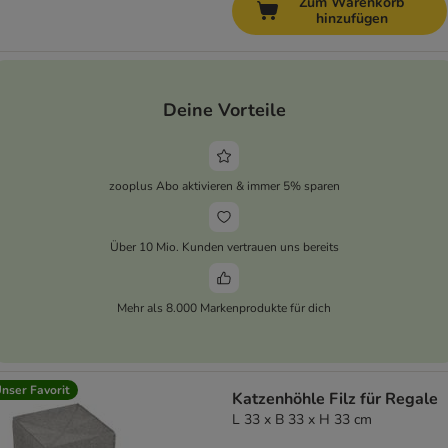
Zum Warenkorb
hinzufügen
Deine Vorteile
zooplus Abo aktivieren & immer 5% sparen
Über 10 Mio. Kunden vertrauen uns bereits
Mehr als 8.000 Markenprodukte für dich
nser Favorit
Katzenhöhle Filz für Regale
L 33 x B 33 x H 33 cm