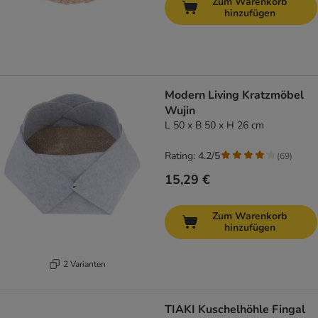
Zum Warenkorb
hinzufügen
Modern Living Kratzmöbel
Wujin
L 50 x B 50 x H 26 cm
Rating: 4.2/5
(
69
)
15,29 €
Zum Warenkorb
hinzufügen
2 Varianten
TIAKI Kuschelhöhle Fingal