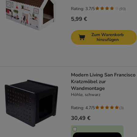
Rating: 3.7/5
(
93
)
5,99 €
Zum Warenkorb
hinzufügen
Modern Living San Francisco
Kratzmöbel zur
Wandmontage
Höhle, schwarz
Rating: 4.7/5
(
3
)
30,49 €