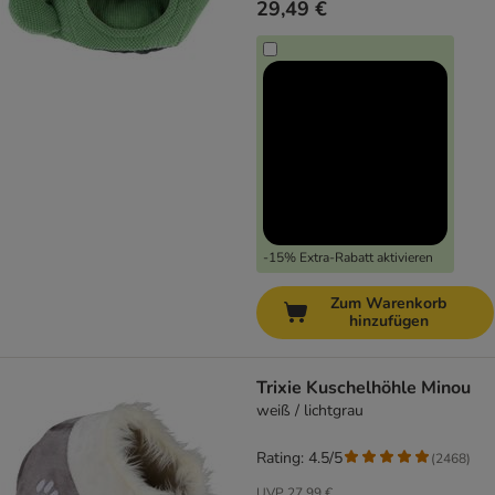
29,49 €
-15% Extra-Rabatt aktivieren
Zum Warenkorb
hinzufügen
Trixie Kuschelhöhle Minou
weiß / lichtgrau
Rating: 4.5/5
(
2468
)
UVP
27,99 €