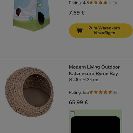
Rating: 4/5
(
8
)
7,69 €
Zum Warenkorb
hinzufügen
Modern Living Outdoor
Katzenkorb Byron Bay
Ø 46 x H 33 cm
Rating: 5/5
(
3
)
65,99 €