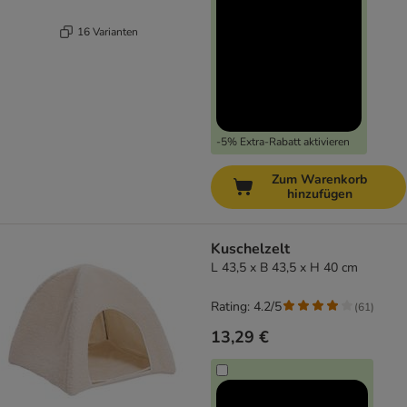
16 Varianten
-5% Extra-Rabatt aktivieren
Zum Warenkorb
hinzufügen
Kuschelzelt
L 43,5 x B 43,5 x H 40 cm
Rating: 4.2/5
(
61
)
13,29 €