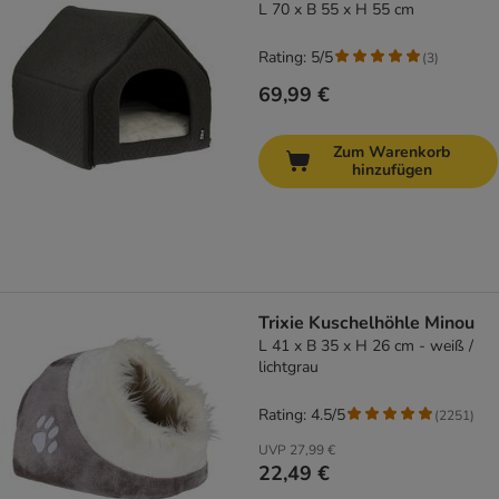
L 70 x B 55 x H 55 cm
Rating: 5/5
(
3
)
69,99 €
Zum Warenkorb
hinzufügen
Trixie Kuschelhöhle Minou
L 41 x B 35 x H 26 cm - weiß /
lichtgrau
Rating: 4.5/5
(
2251
)
UVP
27,99 €
22,49 €