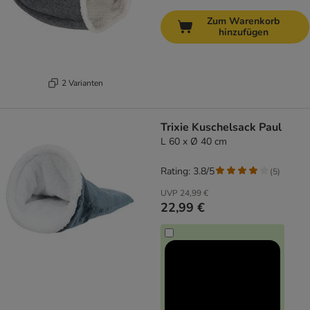
Zum Warenkorb
hinzufügen
2 Varianten
Trixie Kuschelsack Paul
L 60 x Ø 40 cm
Rating: 3.8/5
(
5
)
UVP
24,99 €
22,99 €