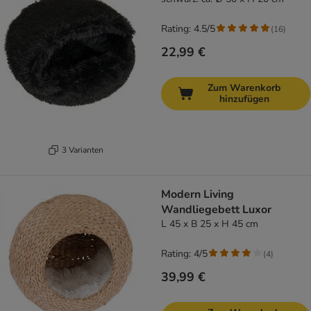
Rating: 4.5/5
(
16
)
22,99 €
Zum Warenkorb
hinzufügen
3 Varianten
Modern Living
Wandliegebett Luxor
L 45 x B 25 x H 45 cm
Rating: 4/5
(
4
)
39,99 €