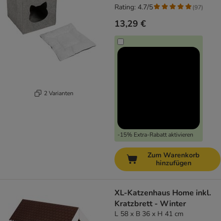
Rating: 4.7/5
(
97
)
13,29 €
2 Varianten
-15% Extra-Rabatt aktivieren
Zum Warenkorb
hinzufügen
XL-Katzenhaus Home inkl.
Kratzbrett - Winter
L 58 x B 36 x H 41 cm