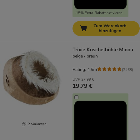
-15% Extra-Rabatt aktivieren
Zum Warenkorb
hinzufügen
Trixie Kuschelhöhle Minou
beige / braun
Rating: 4.5/5
(
2468
)
UVP
27,99 €
19,79 €
2 Varianten