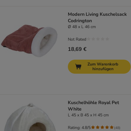
Modern Living Kuschelsack
Codrington
Ø 48 x L 46 cm
Not Rated
18,69 €
Zum Warenkorb
hinzufügen
Kuschelhöhle Royal Pet
White
L 45 x B 45 x H 45 cm
Rating: 4.8/5
(
48
)