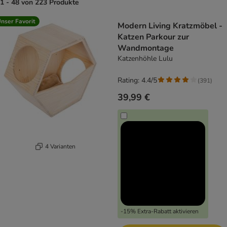
1 - 48 von 223 Produkte
product items have been changed
nser Favorit
Modern Living Kratzmöbel -
Katzen Parkour zur
Wandmontage
Katzenhöhle Lulu
Rating: 4.4/5
(
391
)
39,99 €
4 Varianten
-15% Extra-Rabatt aktivieren