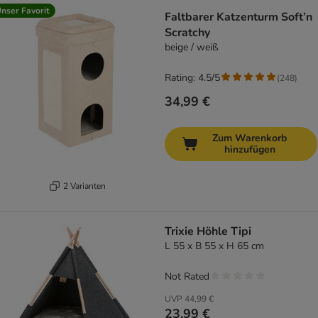
nser Favorit
Faltbarer Katzenturm Soft’n
Scratchy
beige / weiß
Rating: 4.5/5
(
248
)
34,99 €
Zum Warenkorb
hinzufügen
2 Varianten
Trixie Höhle Tipi
L 55 x B 55 x H 65 cm
Not Rated
UVP
44,99 €
23,99 €