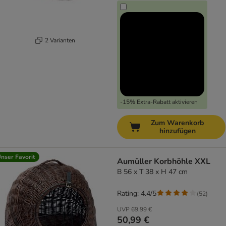
2 Varianten
-15% Extra-Rabatt aktivieren
Zum Warenkorb
hinzufügen
nser Favorit
Aumüller Korbhöhle XXL
B 56 x T 38 x H 47 cm
Rating: 4.4/5
(
52
)
UVP
69,99 €
50,99 €