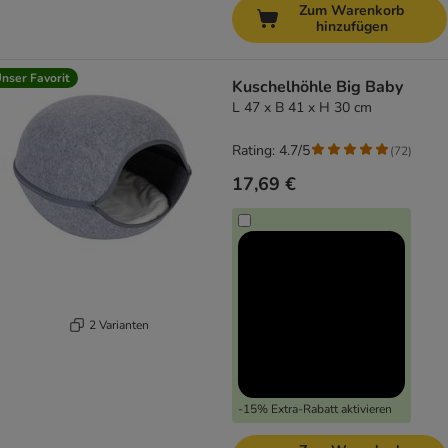
Zum Warenkorb
hinzufügen
nser Favorit
Kuschelhöhle Big Baby
L 47 x B 41 x H 30 cm
Rating: 4.7/5
(
72
)
17,69 €
2 Varianten
-15% Extra-Rabatt aktivieren