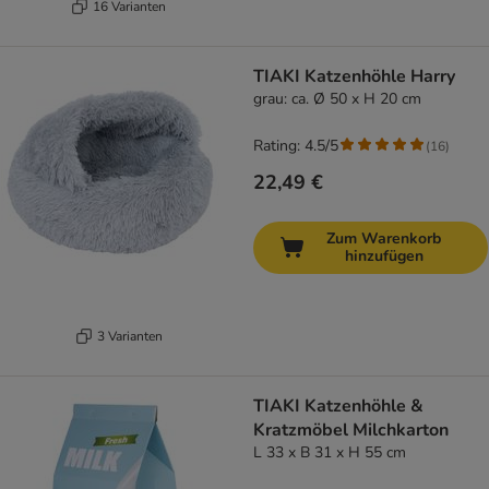
16 Varianten
TIAKI Katzenhöhle Harry
grau: ca. Ø 50 x H 20 cm
Rating: 4.5/5
(
16
)
22,49 €
Zum Warenkorb
hinzufügen
3 Varianten
TIAKI Katzenhöhle &
Kratzmöbel Milchkarton
L 33 x B 31 x H 55 cm