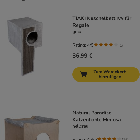
TIAKI Kuschelbett Ivy für
Regale
grau
Rating: 4/5
(
1
)
36,99 €
Zum Warenkorb
hinzufügen
Natural Paradise
Katzenhöhle Mimosa
hellgrau
Rating: 4.4/5
(
16
)