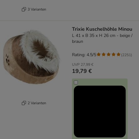
3 Varianten
Trixie Kuschelhöhle Minou
L 41 x B 35 x H 26 cm - beige /
braun
Rating: 4.5/5
(
2251
)
UVP
27,99 €
19,79 €
2 Varianten