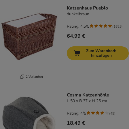
Katzenhaus Pueblo
dunkelbraun
Rating: 4.6/5
(
1625
)
64,99 €
Zum Warenkorb
hinzufügen
2 Varianten
Cosma Katzenhöhle
L 50 x B 37 x H 25 cm
Rating: 4/5
(
49
)
18,49 €