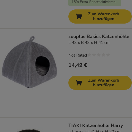
-15% Extra-Rabatt aktivieren
Zum Warenkorb
hinzufügen
zooplus Basics Katzenhöhle
L 43 x B 43 x H 41 cm
Not Rated
14,49 €
Zum Warenkorb
hinzufügen
TIAKI Katzenhöhle Harry
schwarz: ca. Ø 50 x H 20 cm