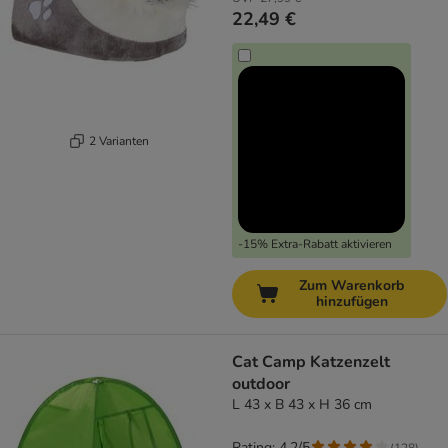
22,49 €
2 Varianten
-15% Extra-Rabatt aktivieren
Zum Warenkorb
hinzufügen
Cat Camp Katzenzelt
outdoor
L 43 x B 43 x H 36 cm
Rating: 4.2/5
(
128
)