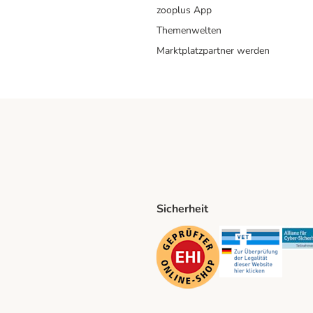
zooplus App
Themenwelten
Marktplatzpartner werden
Sicherheit
ping Method
D Shipping Method
Security
Securit