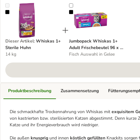
Whiskas 1+ Sterile Huhn
Jumbopack Whiskas 1+ Adult Fris
Dieser Artikel
:
Whiskas 1+
Jumbopack Whiskas 1+
Sterile Huhn
Adult Frischebeutel 96 x 85
14 kg
g
Fisch Auswahl in Gelee
Produktbeschreibung
Zusammensetzung
Fütterungsemp
Die schmackhafte Trockennahrung von Whiskas mit
exquisitem 
von kastrierten bzw. sterilisierten Katzen abgestimmt. Denn kurze Z
Katze und ihr Energieverbrauch wird niedriger.
Die außen
knusprig
und innen
köstlich gefüllten
Knackits sorgen 