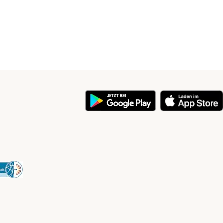
y
Security