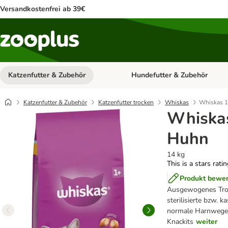
Versandkostenfrei ab 39€
Katzenfutter & Zubehör
Hundefutter & Zubehör
Kategorie-Menü öffnen: Katzenf
Katzenfutter & Zubehör
Katzenfutter trocken
Whiskas
Whiskas 1
Whiskas
Huhn
14 kg
This is a stars rati
Produkt bewe
Ausgewogenes Troc
sterilisierte bzw. k
normale Harnwege, 
Knackits
weiter