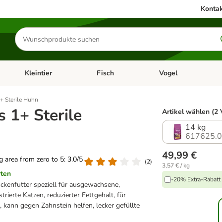
Kontak
Produkte
suchen
Kleintier
Fisch
Vogel
utter & Zubehör
Kategorie-Menü öffnen: Hundefutter & Zubehör
Kategorie-Menü öffnen: Kleintier
Kategorie-Menü öffnen
Ka
+ Sterile Huhn
 1+ Sterile
Artikel wählen (2 
14 kg
617625.
49,99 €
ng area from zero to 5: 3.0/5
(
2
)
3,57 € / kg
rten
-20% Extra-Rabatt 
kenfutter speziell für ausgewachsene,
astrierte Katzen, reduzierter Fettgehalt, für
kann gegen Zahnstein helfen, lecker gefüllte