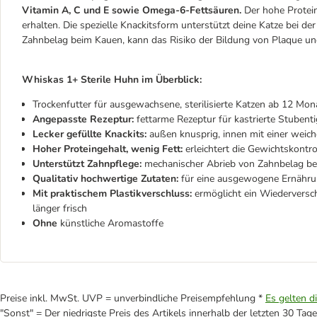
Vitamin A, C und E sowie Omega-6-Fettsäuren.
Der hohe Protein
erhalten. Die spezielle Knackitsform unterstützt deine Katze bei de
Zahnbelag beim Kauen, kann das Risiko der Bildung von Plaque un
Whiskas 1+ Sterile Huhn im Überblick:
Trockenfutter für ausgewachsene, sterilisierte Katzen ab 12 Mon
Angepasste Rezeptur:
fettarme Rezeptur für kastrierte Stubenti
Lecker gefüllte Knackits:
außen knusprig, innen mit einer weich
Hoher Proteingehalt, wenig Fett:
erleichtert die Gewichtskontro
Unterstützt Zahnpflege:
mechanischer Abrieb von Zahnbelag bei
Qualitativ hochwertige Zutaten:
für eine ausgewogene Ernähr
Mit praktischem Plastikverschluss:
ermöglicht ein Wiederversch
länger frisch
Ohne
künstliche Aromastoffe
Preise inkl. MwSt. UVP = unverbindliche Preisempfehlung *
Es gelten d
"Sonst" = Der niedrigste Preis des Artikels innerhalb der letzten 30 Tage