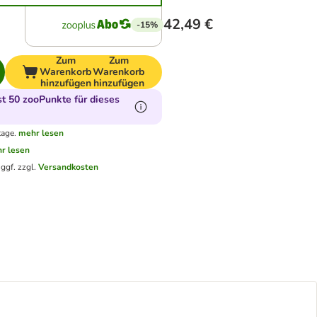
42,49 €
-15%
Zum
Zum
Warenkorb
Warenkorb
hinzufügen
hinzufügen
 50 zooPunkte für dieses
tage.
mehr lesen
r lesen
.
ggf. zzgl.
Versandkosten