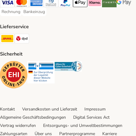
Visa Payment Method
Mastercard Payment Method
American Express Payment Method
Diners Club Payment Method
PayPal Payment Method
Apple Pay Payment Method
Klarna Payment Method
Riverty Payment 
Google P
Rechnung
Bankeinzug
Rechnung Payment Method
Bankeinzug Payment Method
Lieferservice
DHL Shipping Method
DPD Shipping Method
Sicherheit
Security
Security
Security
Kontakt
Versandkosten und Lieferzeit
Impressum
Allgemeine Geschäftsbedingungen
Digital Services Act
Vertrag widerrufen
Entsorgungs- und Umweltbestimmungen
Zahlungsarten
Über uns
Partnerprogramme
Karriere