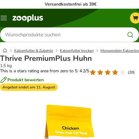
Versandkostenfrei ab 39€
Menü
Produkte
suchen
Katzenfutter & Zubehör
Katzenfutter trocken
Monoprotein Katzentro
Thrive PremiumPlus Huhn
1,5 kg
This is a stars rating area from zero to 5: 4.2/5
(
20
)
Produkt bewerten
Angebot endet am 11. August