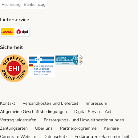
Rechnung
Bankeinzug
Rechnung Payment Method
Bankeinzug Payment Method
Lieferservice
DHL Shipping Method
DPD Shipping Method
Sicherheit
Security
Security
Security
Kontakt
Versandkosten und Lieferzeit
Impressum
Allgemeine Geschäftsbedingungen
Digital Services Act
Vertrag widerrufen
Entsorgungs- und Umweltbestimmungen
Zahlungsarten
Über uns
Partnerprogramme
Karriere
Corporate Website
Datenschutz
Erklärung zur Barrierefreiheit