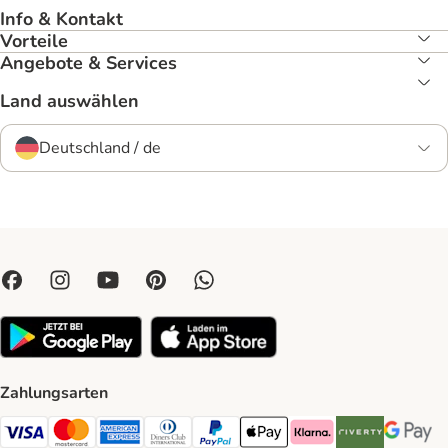
Info & Kontakt
Vorteile
Angebote & Services
Land auswählen
Deutschland / de
Zahlungsarten
Visa Payment Method
Mastercard Payment Method
American Express Payment Method
Diners Club Payment Method
PayPal Payment Method
Apple Pay Payment Method
Klarna Payment Method
Riverty Payment 
Google P