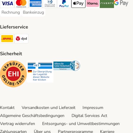
Visa Payment Method
Mastercard Payment Method
American Express Payment Method
Diners Club Payment Method
PayPal Payment Method
Apple Pay Payment Method
Klarna Payment Method
Riverty Payment 
Google P
Rechnung
Bankeinzug
Rechnung Payment Method
Bankeinzug Payment Method
Lieferservice
DHL Shipping Method
DPD Shipping Method
Sicherheit
Security
Security
Security
Kontakt
Versandkosten und Lieferzeit
Impressum
Allgemeine Geschäftsbedingungen
Digital Services Act
Vertrag widerrufen
Entsorgungs- und Umweltbestimmungen
Zahlungsarten
Über uns
Partnerprogramme
Karriere