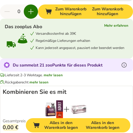
Zum Warenkorb
Zum Warenkorb
hinzufügen
hinzufügen
Mehr erfahren
Das zooplus Abo
Versandkostenfrei ab 39€
Regelmäßige Lieferungen erhalten
Kann jederzeit angepasst, pausiert oder beendet werden
Du sammelst 21 zooPunkte für dieses Produkt
Lieferzeit 2-3 Werktage.
mehr lesen
Rückgaberecht
mehr lesen
Kombinieren Sie es mit
Gesamtpreis
Alles in den
Alles in den
0,00 €
Warenkorb legen
Warenkorb legen