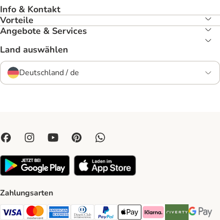
Info & Kontakt
Vorteile
Angebote & Services
Land auswählen
Deutschland / de
Zahlungsarten
Visa Payment Method
Mastercard Payment Method
American Express Payment Method
Diners Club Payment Method
PayPal Payment Method
Apple Pay Payment Method
Klarna Payment Method
Riverty Payment 
Google P