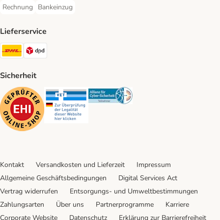
Rechnung
Bankeinzug
Rechnung Payment Method
Bankeinzug Payment Method
Lieferservice
DHL Shipping Method
DPD Shipping Method
Sicherheit
Security
Security
Security
Kontakt
Versandkosten und Lieferzeit
Impressum
Allgemeine Geschäftsbedingungen
Digital Services Act
Vertrag widerrufen
Entsorgungs- und Umweltbestimmungen
Zahlungsarten
Über uns
Partnerprogramme
Karriere
Corporate Website
Datenschutz
Erklärung zur Barrierefreiheit