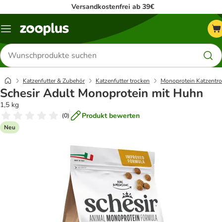
Versandkostenfrei ab 39€
Menü
Produkte
suchen
Katzenfutter & Zubehör
Katzenfutter trocken
Monoprotein Katzentro
Schesir Adult Monoprotein mit Huhn
1,5 kg
Produkt bewerten
(
0
)
Neu