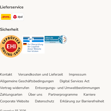
Lieferservice
DHL Shipping Method
DPD Shipping Method
Sicherheit
Security
Security
Security
Kontakt
Versandkosten und Lieferzeit
Impressum
Allgemeine Geschäftsbedingungen
Digital Services Act
Vertrag widerrufen
Entsorgungs- und Umweltbestimmungen
Zahlungsarten
Über uns
Partnerprogramme
Karriere
Corporate Website
Datenschutz
Erklärung zur Barrierefreiheit
© zooplus SE
2026