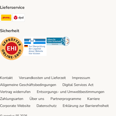
Lieferservice
DHL Shipping Method
DPD Shipping Method
Sicherheit
Security
Security
Security
Kontakt
Versandkosten und Lieferzeit
Impressum
Allgemeine Geschäftsbedingungen
Digital Services Act
Vertrag widerrufen
Entsorgungs- und Umweltbestimmungen
Zahlungsarten
Über uns
Partnerprogramme
Karriere
Corporate Website
Datenschutz
Erklärung zur Barrierefreiheit
© zooplus SE
2026