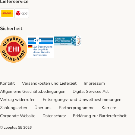
Lieferservice
DHL Shipping Method
DPD Shipping Method
Sicherheit
Security
Security
Security
Kontakt
Versandkosten und Lieferzeit
Impressum
Allgemeine Geschäftsbedingungen
Digital Services Act
Vertrag widerrufen
Entsorgungs- und Umweltbestimmungen
Zahlungsarten
Über uns
Partnerprogramme
Karriere
Corporate Website
Datenschutz
Erklärung zur Barrierefreiheit
© zooplus SE
2026