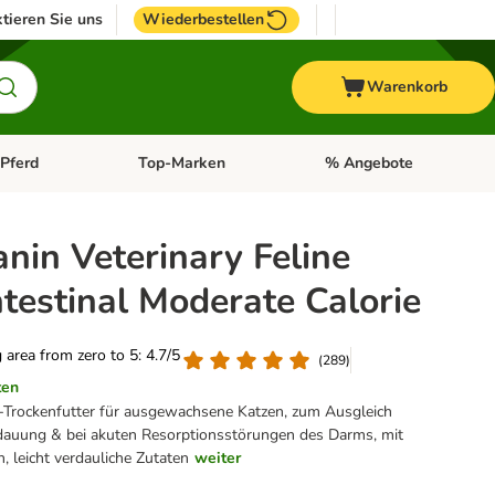
tieren Sie uns
Wiederbestellen
Warenkorb
Pferd
Top-Marken
% Angebote
: Fisch
tegorie-Menü öffnen: Vogel
Kategorie-Menü öffnen: Pferd
Kategorie-Menü öffnen: T
nin Veterinary Feline
testinal Moderate Calorie
g area from zero to 5: 4.7/5
(
289
)
ten
t-Trockenfutter für ausgewachsene Katzen, zum Ausgleich
dauung & bei akuten Resorptionsstörungen des Darms, mit
, leicht verdauliche Zutaten
weiter