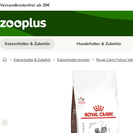
Versandkostenfrei ab 39€
Katzenfutter & Zubehör
Hundefutter & Zubehör
Kategorie-Menü öffnen: Katzenf
Katzenfutter & Zubehör
Katzenfutter trocken
Royal Canin Feline Vet