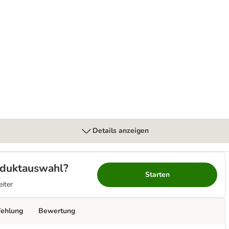
rointestinal Moderate Calorie in Soße
Details anzeigen
roduktauswahl?
Starten
eiter
fehlung
Bewertung