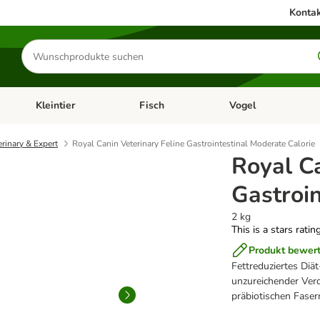
Kontak
Produkte
suchen
Kleintier
Fisch
Vogel
utter & Zubehör
Kategorie-Menü öffnen: Hundefutter & Zubehör
Kategorie-Menü öffnen: Kleintier
Kategorie-Menü öffnen
Ka
erinary & Expert
Royal Canin Veterinary Feline Gastrointestinal Moderate Calorie
Royal Ca
Gastroin
2 kg
This is a stars ratin
Produkt bewer
Fettreduziertes Diä
unzureichender Ver
präbiotischen Fasern