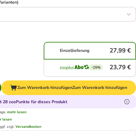
Varianten)
27,99 €
Einzellieferung
23,79 €
-15%
Zum Warenkorb hinzufügen
Zum Warenkorb hinzufügen
 28 zooPunkte für dieses Produkt
age.
mehr lesen
r lesen
ggf. zzgl.
Versandkosten