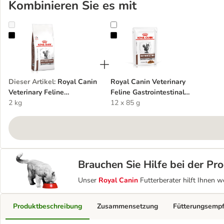
Kombinieren Sie es mit
Royal Canin Veterinary Feline Gastrointestinal Moderate Calorie
Royal Canin Veterinary Feline Gast
Dieser Artikel
:
Royal Canin
Royal Canin Veterinary
Veterinary Feline
Feline Gastrointestinal
Gastrointestinal Moderate
2 kg
Moderate Calorie in Soße
12 x 85 g
Calorie
Brauchen Sie Hilfe bei der P
Unser
Royal Canin
Futterberater hilft Ihnen w
Produktbeschreibung
Zusammensetzung
Fütterungsemp