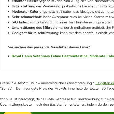
Erhöhter Elektrolytgehalt:
kann zum Ausgleich von Nährstoffver
Unterstützung der Verdauung:
präbiotische Fasern zur Unterst
Moderater Kaloriengehalt:
hilft dabei, das Idealgewicht zu halte
Sehr schmackhaft:
hohe Akzeptanz auch bei vielen Katzen mit 
S/O Index:
zur Unterstützung eines für Harnsteine ungünstigen
Unterstützung des Mikrobioms:
durch enthaltene präbiotische 
Geeignet für Mischfütterung:
kann mit dem ebenfalls erhältlich
Sie suchen das passende Nassfutter dieser Linie?
Royal Canin Veterinary Feline Gastrointestinal Moderate Calo
Preise inkl. MwSt. UVP = unverbindliche Preisempfehlung *
Es gelten d
"Sonst" = Der niedrigste Preis des Artikels innerhalb der letzten 30 Tage
zooplus ist berechtigt, deine E-Mail-Adresse für Direktwerbung für eig
Übermittlungskosten nach den Basistarifen entstehen, indem du den zoo