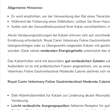
Allgemeine Hinweise:
Es wird empfohlen, vor der Verwendung den Rat eines Tierarztes
Während der Fütterung eines Diätfutters, sollten Sie Ihren Hau
Sollte sich der Gesundheitszustand Ihrer Katze verschlechtern, 
Akute Verdauungsstörungen bei Katzen können sich auf verschied
Ernährung erforderlich. Royal Canin Veterinary Feline Gastrointesti
übergewichtigen oder zu Übergewicht neigenden Katzen mit gestö
worden. Dank seines
moderaten Energiegehalts
unterstützt das d
Das Katzenfutter wird mit besonders
gut verdaulichen Zutaten
zub
Außerdem ist es mit präbiotischen Fasern angereichert, um zu ein
Veterinary Feline Gastrointestinal Moderate Calorie zeichnet sich ni
Royal Canin Veterinary Feline Gastrointestinal Moderate Calorie
Diät-Alleinfuttermittel für Katzen zur Linderung akuter Resor
Verdauung
Leicht verdauliche Ausgangsquellen:
fettarme Rezeptur für gute