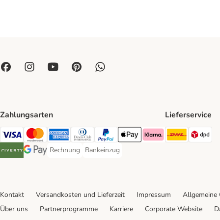
Zahlungsarten
Lieferservice
DHL Ship
DP
Visa Payment Method
Mastercard Payment Method
American Express Payment Method
Diners Club Payment Method
PayPal Payment Method
Apple Pay Payment Method
Klarna Payment Method
Rechnung
Bankeinzug
Rechnung Payment Method
Bankeinzug Payment Method
Riverty Payment Method
Google Pay Payment Method
Kontakt
Versandkosten und Lieferzeit
Impressum
Allgemeine
Über uns
Partnerprogramme
Karriere
Corporate Website
D