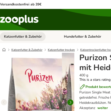
Versandkostenfrei ab 39€
Katzenfutter & Zubehör
Hundefutter & Zubehör
Kategorie-Menü öffnen: Katzenf
Katzenfutter & Zubehör
Katzenfutter trocken
Katzentrockenfutter ho
Purizon 
mit Heid
400 g
This is a stars ratin
Produkt bewert
Purizon Single Meat 
getreidefrei. Frische
Heidekrautblüten. Nu
Akzeptanz
weiter