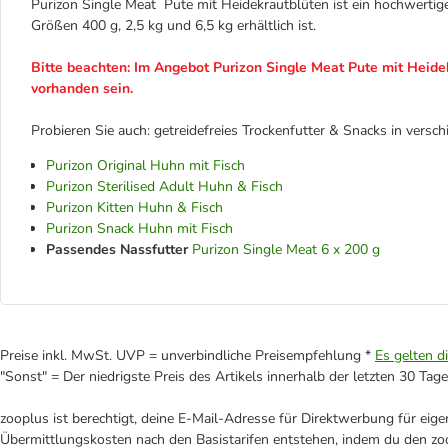
Purizon Single Meat Pute mit Heidekrautblüten ist ein hochwertige
Größen 400 g, 2,5 kg und 6,5 kg erhältlich ist.
Bitte beachten: Im Angebot Purizon Single Meat Pute mit Heid
vorhanden sein.
Probieren Sie auch: getreidefreies Trockenfutter & Snacks in vers
Purizon Original Huhn mit Fisch
Purizon Sterilised Adult Huhn & Fisch
Purizon Kitten Huhn & Fisch
Purizon Snack Huhn mit Fisch
Passendes Nassfutter
Purizon Single Meat 6 x 200 g
Preise inkl. MwSt. UVP = unverbindliche Preisempfehlung *
Es gelten d
"Sonst" = Der niedrigste Preis des Artikels innerhalb der letzten 30 Tage
zooplus ist berechtigt, deine E-Mail-Adresse für Direktwerbung für eig
Übermittlungskosten nach den Basistarifen entstehen, indem du den zoo