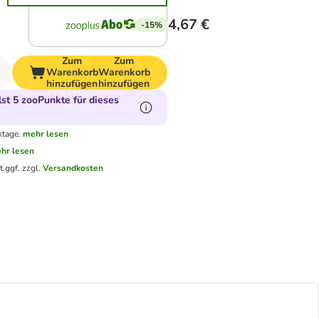
4,67 €
-15%
Zum
Zum
Warenkorb
Warenkorb
hinzufügen
hinzufügen
t 5 zooPunkte für dieses
ktage.
mehr lesen
hr lesen
t.
ggf. zzgl.
Versandkosten