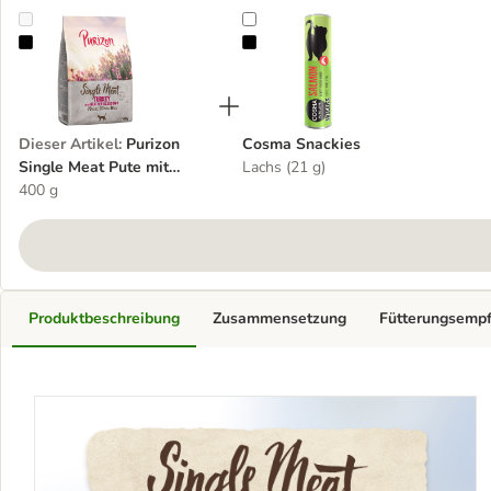
Purizon Single Meat Pute mit Heidekrautblüten
Cosma Snackies
Dieser Artikel
:
Purizon
Cosma Snackies
Single Meat Pute mit
Lachs (21 g)
Heidekrautblüten
400 g
Produktbeschreibung
Zusammensetzung
Fütterungsemp