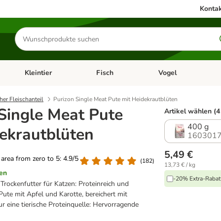
Kontak
Produkte
suchen
Kleintier
Fisch
Vogel
utter & Zubehör
Kategorie-Menü öffnen: Hundefutter & Zubehör
Kategorie-Menü öffnen: Kleintier
Kategorie-Menü öffnen
Ka
her Fleischanteil
Purizon Single Meat Pute mit Heidekrautblüten
Single Meat Pute
Artikel wählen (4
400 g
ekrautblüten
1603017
5,49 €
g area from zero to 5: 4.9/5
(
182
)
13,73 € / kg
en
-20% Extra-Rabatt
Trockenfutter für Katzen: Proteinreich und
 Pute mit Apfel und Karotte, bereichert mit
r eine tierische Proteinquelle: Hervorragende