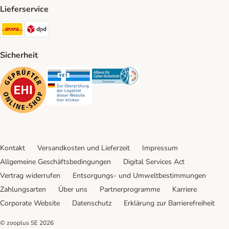
Lieferservice
DHL Shipping Method
DPD Shipping Method
Sicherheit
Security
Security
Security
Kontakt
Versandkosten und Lieferzeit
Impressum
Allgemeine Geschäftsbedingungen
Digital Services Act
Vertrag widerrufen
Entsorgungs- und Umweltbestimmungen
Zahlungsarten
Über uns
Partnerprogramme
Karriere
Corporate Website
Datenschutz
Erklärung zur Barrierefreiheit
© zooplus SE
2026