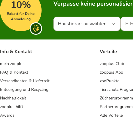
10%
Verpasse keine personalisie
Rabatt für Deine
Anmeldung
Haustierart auswählen
Info & Kontakt
Vorteile
mein zooplus
zooplus Club
FAQ & Kontakt
zooplus Abo
Versandkosten & Lieferzeit
zooPunkte
Entsorgung und Recycling
Tierschutz Progr
Nachhaltigkeit
Züchterprogramm
zooplus hilft
Partnerprogramm
Awards
Alle Vorteile