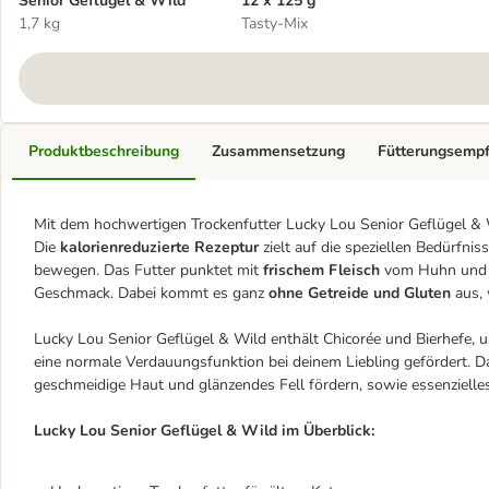
Senior Geflügel & Wild
12 x 125 g
1,7 kg
Tasty-Mix
Produktbeschreibung
Zusammensetzung
Fütterungsemp
Mit dem hochwertigen Trockenfutter Lucky Lou Senior Geflügel & 
Die
kalorienreduzierte Rezeptur
zielt auf die speziellen Bedürfnis
bewegen. Das Futter punktet mit
frischem Fleisch
vom Huhn und v
Geschmack. Dabei kommt es ganz
ohne Getreide und Gluten
aus, 
Lucky Lou Senior Geflügel & Wild enthält Chicorée und Bierhefe, un
eine normale Verdauungsfunktion bei deinem Liebling gefördert. Da
geschmeidige Haut und glänzendes Fell fördern, sowie essenzielles 
Lucky Lou Senior Geflügel & Wild im Überblick: