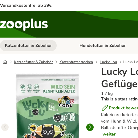
Versandkostenfrei ab 39€
Katzenfutter & Zubehör
Hundefutter & Zubehör
Kategorie-Menü öffnen: Katzenf
Katzenfutter & Zubehör
Katzenfutter trocken
Lucky Lou
Lucky Lo
Lucky L
Geflüge
1,7 kg
This is a stars rati
Produkt bewe
Kalorienreduziertes
vom Huhn & Wild, g
Ballaststoffe, Omeg
weiter