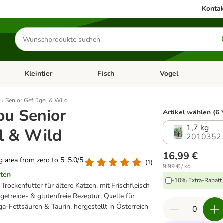
Kontak
Produkte
suchen
Kleintier
Fisch
Vogel
utter & Zubehör
Kategorie-Menü öffnen: Hundefutter & Zubehör
Kategorie-Menü öffnen: Kleintier
Kategorie-Menü öffnen
Ka
u Senior Geflügel & Wild
ou Senior
Artikel wählen (6 
1,7 kg
l & Wild
2010352
16,99 €
ng area from zero to 5: 5.0/5
(
1
)
9,99 € / kg
rten
-10% Extra-Rabatt 
 Trockenfutter für ältere Katzen, mit Frischfleisch
etreide- & glutenfreie Rezeptur, Quelle für
a-Fettsäuren & Taurin, hergestellt in Österreich