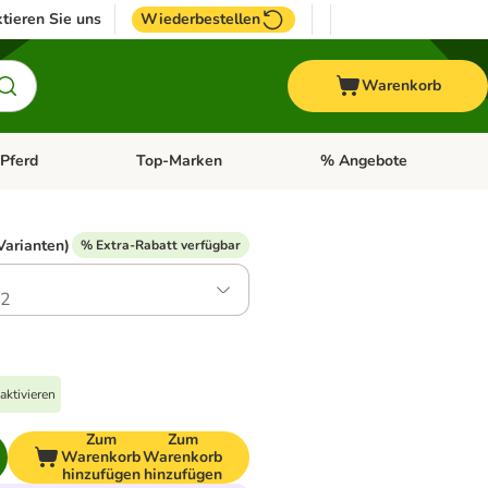
tieren Sie uns
Wiederbestellen
Warenkorb
Pferd
Top-Marken
% Angebote
: Fisch
tegorie-Menü öffnen: Vogel
Kategorie-Menü öffnen: Pferd
Kategorie-Menü öffnen: T
Varianten)
% Extra-Rabatt verfügbar
.2
aktivieren
Zum
Zum
Warenkorb
Warenkorb
hinzufügen
hinzufügen