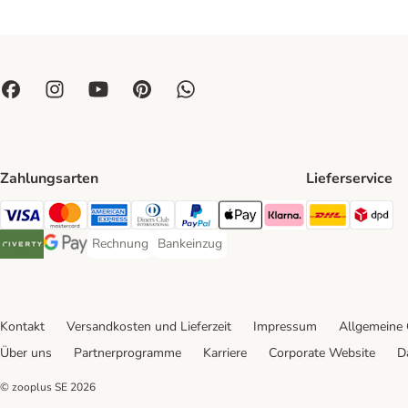
Zahlungsarten
Lieferservice
DHL Ship
DP
Visa Payment Method
Mastercard Payment Method
American Express Payment Method
Diners Club Payment Method
PayPal Payment Method
Apple Pay Payment Method
Klarna Payment Method
Rechnung
Bankeinzug
Rechnung Payment Method
Bankeinzug Payment Method
Riverty Payment Method
Google Pay Payment Method
Kontakt
Versandkosten und Lieferzeit
Impressum
Allgemeine
Über uns
Partnerprogramme
Karriere
Corporate Website
D
© zooplus SE
2026