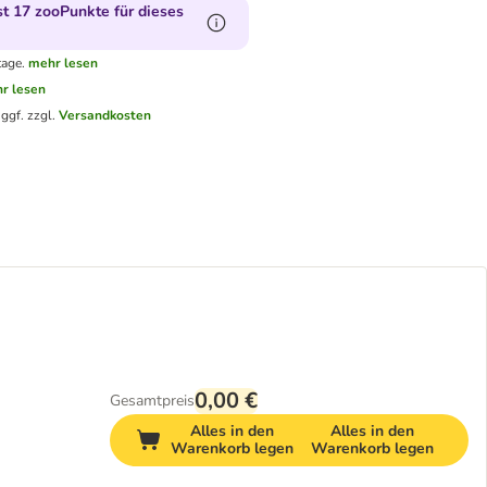
 17 zooPunkte für dieses
tage.
mehr lesen
r lesen
.
ggf. zzgl.
Versandkosten
0,00 €
Gesamtpreis
Alles in den
Alles in den
Warenkorb legen
Warenkorb legen