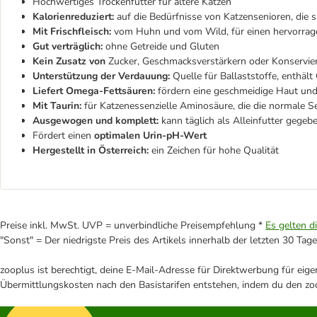
Hochwertiges Trockenfutter für ältere Katzen
Kalorienreduziert:
auf die Bedürfnisse von Katzensenioren, die
Mit Frischfleisch:
vom Huhn und vom Wild, für einen hervorra
Gut verträglich:
ohne Getreide und Gluten
Kein Zusatz von
Zucker, Geschmacksverstärkern oder Konservie
Unterstützung der Verdauung:
Quelle für Ballaststoffe, enthält
Liefert Omega-Fettsäuren:
fördern eine geschmeidige Haut und
Mit Taurin:
für Katzenessenzielle Aminosäure, die die normale Se
Ausgewogen und komplett:
kann täglich als Alleinfutter gege
Fördert einen
optimalen Urin-pH-Wert
Hergestellt in Österreich:
ein Zeichen für hohe Qualität
Preise inkl. MwSt. UVP = unverbindliche Preisempfehlung *
Es gelten d
"Sonst" = Der niedrigste Preis des Artikels innerhalb der letzten 30 Tage
zooplus ist berechtigt, deine E-Mail-Adresse für Direktwerbung für eig
Übermittlungskosten nach den Basistarifen entstehen, indem du den zoo