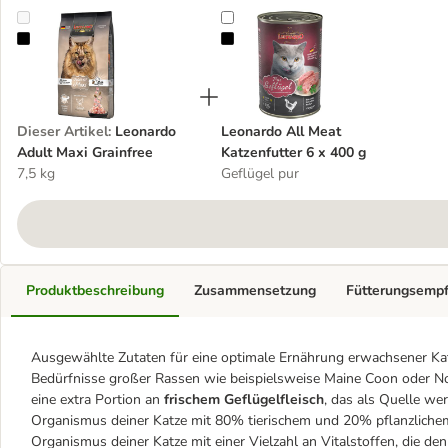
Leonardo Adult Maxi Grainfree
Leonardo All Meat Katzenfutter 6 
Dieser Artikel
:
Leonardo
Leonardo All Meat
Adult Maxi Grainfree
Katzenfutter 6 x 400 g
7,5 kg
Geflügel pur
Produktbeschreibung
Zusammensetzung
Fütterungsemp
Ausgewählte Zutaten für eine optimale Ernährung erwachsener Katz
Bedürfnisse großer Rassen wie beispielsweise Maine Coon oder No
eine extra Portion an
frischem Geflügelfleisch
, das als Quelle we
Organismus deiner Katze mit 80% tierischem und 20% pflanzliche
Organismus deiner Katze mit einer Vielzahl an Vitalstoffen, die den