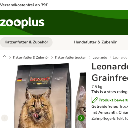
Versandkostenfrei ab 39€
Katzenfutter & Zubehör
Hundefutter & Zubehör
Kategorie-Menü öffnen: Katzenf
Katzenfutter & Zubehör
Katzenfutter trocken
Leonardo
Leonardo 
Leonard
Grainfre
7,5 kg
This is a stars ratin
Produkt bewert
Getreidefreies
Trock
mit
Amaranth, Chia
Zahnpflege-Effekt f