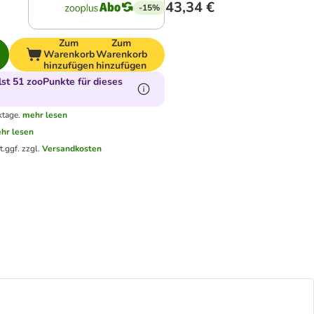
43,34 €
-15%
Zum
Zum
Warenkorb
Warenkorb
hinzufügen
hinzufügen
t 51 zooPunkte für dieses
ktage.
mehr lesen
hr lesen
t.
ggf. zzgl.
Versandkosten