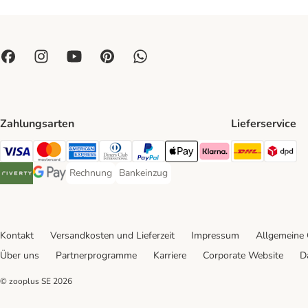
Zahlungsarten
Lieferservice
DHL Ship
DP
Visa Payment Method
Mastercard Payment Method
American Express Payment Method
Diners Club Payment Method
PayPal Payment Method
Apple Pay Payment Method
Klarna Payment Method
Rechnung
Bankeinzug
Rechnung Payment Method
Bankeinzug Payment Method
Riverty Payment Method
Google Pay Payment Method
Kontakt
Versandkosten und Lieferzeit
Impressum
Allgemeine
Über uns
Partnerprogramme
Karriere
Corporate Website
D
© zooplus SE
2026