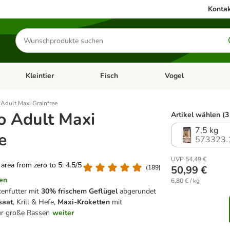
Kontak
Produkte
suchen
Kleintier
Fisch
Vogel
utter & Zubehör
Kategorie-Menü öffnen: Hundefutter & Zubehör
Kategorie-Menü öffnen: Kleintier
Kategorie-Menü öffnen
Ka
Adult Maxi Grainfree
o Adult Maxi
Artikel wählen (3
7,5 kg
e
573323.
UVP 54,49 €
g area from zero to 5: 4.5/5
(
189
)
50,99 €
en
6,80 € / kg
enfutter mit
30% frischem Geflügel
abgerundet
saat
, Krill & Hefe,
Maxi-Kroketten
mit
ür große Rassen
weiter