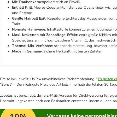
Mit Traubenkernexpeller:
reich an Eiweiß
Enthält Krill:
Meeres-Zooplankton dient als Quelle vieler wichtig
und Enzyme
Gentle Hairball Exit:
Rezeptur erleichtert das Ausscheiden von 
Trakt
Normale Harnwege:
Inhaltsstoffe können zu einem optimalen p
Maxi-Kroketten mit Zahnpflege-Effekt:
extra große Kibbles mi
Speichelfluss an, mit hochlöslichem Vitamin C, das nachweislic
Thermal-Mix-Verfahren:
schonende Herstellung, bewahrt natürl
Made in Germany:
sichere Herkunft mit besten Zutaten
Preise inkl. MwSt. UVP = unverbindliche Preisempfehlung *
Es gelten d
"Sonst" = Der niedrigste Preis des Artikels innerhalb der letzten 30 Tage
zooplus ist berechtigt, deine E-Mail-Adresse für Direktwerbung für eig
Übermittlungskosten nach den Basistarifen entstehen, indem du den zoo
Verpasse keine personalisie