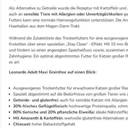
Als Alternative zu Getreide wurde die Rezeptur mit Kartoffeln und
auch an
sensible Tiere mit Allergien oder Unverträglichkeiten
ge
Futters kann eine normale Harnwegsfunktion unterstützen. Die Ant
Haarballen aus dem Magen-Darm-Trakt.
Während die Zutatenliste des Trockenfutters für eine ausgewogen
Kroketten über einen speziellen „Stay Clean“ –Effekt. Mit 15 mm Br
und fördern so einen angeregten Speichelfluss sowie, zusammen 
Zahnhygiene. Ein optimal abgestimmtes Futter für Katzen großer 
es an!
Leonardo Adult Maxi Grainfree auf einen Blick:
Ausgewogenes Trockenfutter für erwachsene Katzen großer Ras
Speziell abgestimmt auf die Bedürfnisse von großen Tieren wie
Getreide- und glutenfrei:
auch für sensible Katzen mit Allergien
30% frisches Geflügelfleisch:
hochwertige Proteinquelle, schma
80% tierische und 20% pflanzliche Eiweiße:
ideale Nährstoffk
Mit Amaranth & Kartoffeln:
wertvolle glutenfreie Alternativen z
Chiasaat:
hoher Ballaststoffgehalt